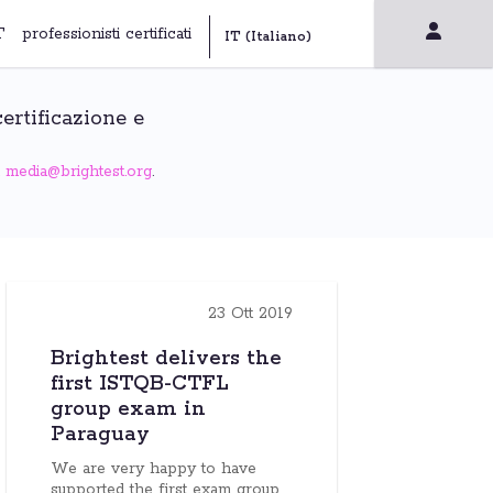
T
professionisti certificati
certificazione e
a
media@brightest.org
.
23 Ott 2019
Brightest delivers the
first ISTQB-CTFL
group exam in
Paraguay
We are very happy to have
supported the first exam group