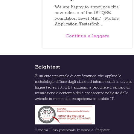
We are happy to announce this
new release of the ISTQB®
Foundation Level MAT (Mobile
Application Tester&nb ...
Continua a leggere
Brightest
È un ente universale di certificazione che applica le
metodologie diffuse dagli standard internazionali in diverse
lingue (ad es. ISTQB), aiutiamo a percorrere il sentiero di
misurazione e conferma delle conoscenze richieste dalle
aziende in merito alla competenza in ambito IT.
Esprimi Il tuo potenziale Insieme a Brightest.