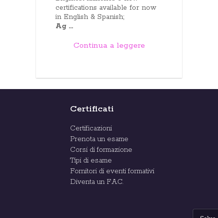
certifications available for now
in English & Spanish;
Ag ...
Continua a leggere
Certificati
Certificazioni
Prenota un esame
Corsi di formazione
Tipi di esame
Fornitori di eventi formativi
Diventa un F.A.C.