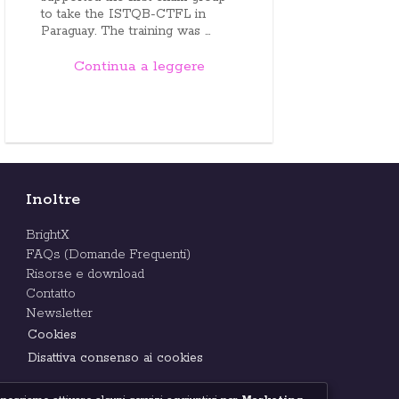
to take the ISTQB-CTFL in
Paraguay. The training was ...
Continua a leggere
Inoltre
BrightX
FAQs (Domande Frequenti)
Risorse e download
Contatto
Newsletter
Cookies
Disattiva consenso ai cookies