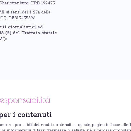
o-Charlottenburg, HRB 192475
A ai sensi del § 27a della
StG"): DE315455396
ti giornalistici ed
18 (2) del Trattato statale
”):
responsabilità
per i contenuti
amo responsabili dei nostri contenuti su queste pagine in base alle le
e le informazioni di terzi trasmesse o salvate, né a cercare circost