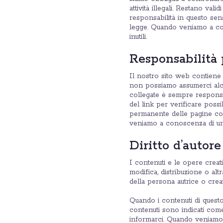
attività illegali. Restano val
responsabilità in questo se
legge. Quando veniamo a con
inutili.
Responsabilità 
Il nostro sito web contiene l
non possiamo assumerci alcun
collegate è sempre responsa
del link per verificare possi
permanente delle pagine col
veniamo a conoscenza di una v
Diritto d’autore
I contenuti e le opere creati
modifica, distribuzione o altra
della persona autrice o creat
Quando i contenuti di questo s
contenuti sono indicati come
informarci. Quando veniamo 