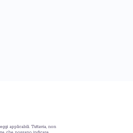
ggi applicabili. Tuttavia, non
anze che possano indicare