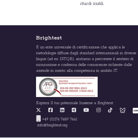
ritardi inutili.
Brightest
È un ente universale di certificazione che applica le
metodologie diffuse dagli standard internazionali in diverse
lingue (ad es. ISTQB), aiutiamo a percorrere il sentiero di
misurazione e conferma delle conoscenze richieste dalle
aziende in merito alla competenza in ambito IT.
Esprimi Il tuo potenziale Insieme a Brightest.
+49 (0)176 7689 7461
info@brightest.org