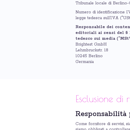
Tribunale locale di Berlin
Numero di identificazione IV
legge tedesca sull’IVA ("U
Responsabile dei contenu
editoriali ai sensi del § 
tedesco sui media (“MStV
Brightest GmbH
Lehmbruckstr. 18
10245 Berlino
Germania
Esclusione di 
Responsabilità 
Come fornitore di servizi, si
siamo obbligati a controllar