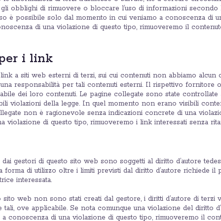
idi gli obblighi di rimuovere o bloccare l’uso di informazioni secondo l
nso è possibile solo dal momento in cui veniamo a conoscenza di un
oscenza di una violazione di questo tipo, rimuoveremo il contenuto 
per i link
ink a siti web esterni di terzi, sui cui contenuti non abbiamo alcun 
a responsabilità per tali contenuti esterni. Il rispettivo fornitore 
bile dei loro contenuti. Le pagine collegate sono state controllat
bili violazioni della legge. In quel momento non erano visibili conten
legate non è ragionevole senza indicazioni concrete di una violaz
iolazione di questo tipo, rimuoveremo i link interessati senza ritardi
 dai gestori di questo sito web sono soggetti al diritto d’autore tedes
 forma di utilizzo oltre i limiti previsti dal diritto d’autore richiede 
rice interessata.
ito web non sono stati creati dal gestore, i diritti d’autore di terzi v
 tali, ove applicabile. Se nota comunque una violazione del diritto d
a conoscenza di una violazione di questo tipo, rimuoveremo il con