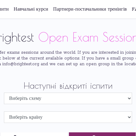
пити
Навчальні курси
Партнери-постачальники тренінгів
F
rightest
Open Exam Sessio
er exams sessions around the world. If you are interested in joini
 below at the current available options. If you have a small group
a info@brightest.org and we can set up an open group in the locat
Наступні відкриті іспити