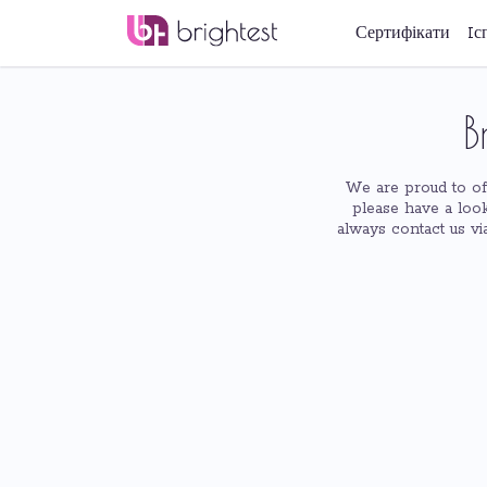
Сертифікати
Iс
B
We are proud to off
please have a look
always contact us vi