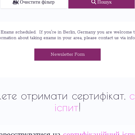
Очистити фільтр
Пошук
xams scheduled. If you're in Berlin, Germany you are welcome to v
ormation about taking exams in your area, please contact us via inf
Newsletter Form
ете отримати сертифікат,
с
іспит
!