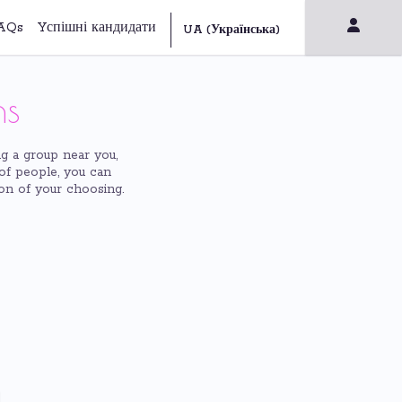
AQs
Yспішні кандидати
ns
ng a group near you,
 of people, you can
ion of your choosing.