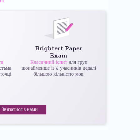
ит
Brightest Paper
Exam
ти
Класичний іспит
для груп
стьма
щонайменше із 6 учасників дедалі
точці
більшою кількістю мов.
Зв’язатися з нами