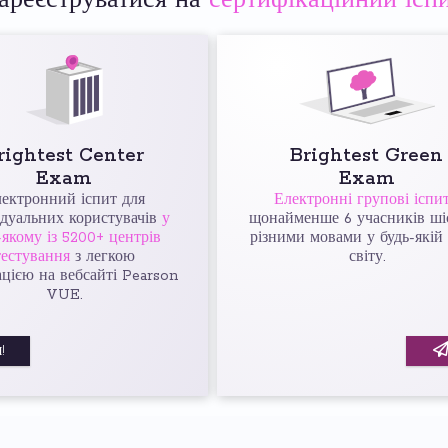
ареєструватися на
сертифікаційний ісп
rightest Center
Brightest Green
Exam
Exam
ектронний іспит для
Електронні групові іспи
ідуальних користувачів
у
щонайменше 6 учасників ші
-якому із 5200+ центрів
різними мовами у будь-якій 
тестування
з легкою
світу.
ацією на вебсайті Pearson
VUE.
!