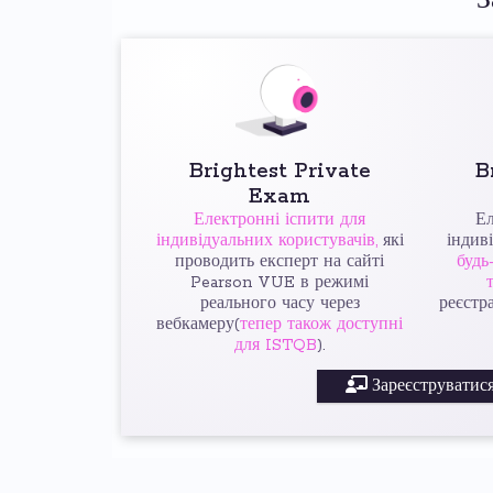
З
Brightest Private
B
Exam
Електронні іспити для
Ел
індивідуальних користувачів,
які
індив
проводить експерт на сайті
будь
Pearson VUE в режимі
реального часу через
реєстр
вебкамеру(
тепер також доступні
для ISTQB
).
Зареєструватися