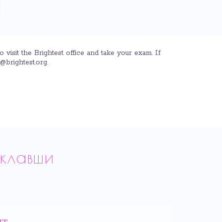
isit the Brightest office and take your exam. If
o@brightest.org.
клавши