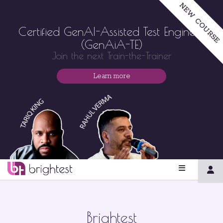
NEW COURSE
Certified GenAI-Assisted Test Engineer
(GenAiA-TE)
Join the next Train-the-Trainer
Learn more
Brightest