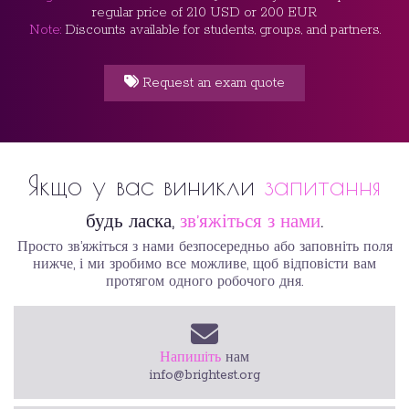
regular price of 210 USD or 200 EUR
Note:
Discounts available for students, groups, and partners.
Request an exam quote
Якщо у вас виникли
запитання
будь ласка,
зв’яжіться з нами
.
Просто зв’яжіться з нами безпосередньо або заповніть поля
нижче, і ми зробимо все можливе, щоб відповісти вам
протягом одного робочого дня.
Напишіть
нам
info@brightest.org