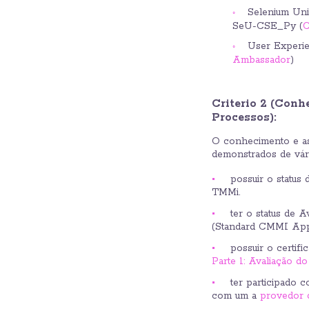
Selenium Uni
SeU-CSE_Py (
C
User Experi
Ambassador
)
Criterio 2 (Con
Processos):
O conhecimento e as
demonstrados de vári
possuir o statu
TMMi.
ter o status de 
(Standard CMMI App
possuir o certifi
Parte 1: Avaliação d
ter participado 
com um a
provedor 