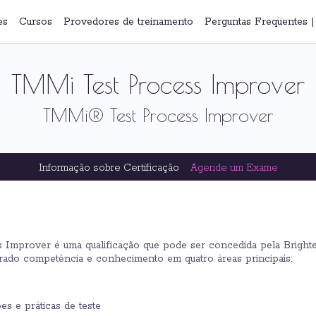
es
Cursos
Provedores de treinamento
Perguntas Freqüentes
TMMi Test Process Improver
TMMi® Test Process Improver
Informação sobre Certificação
Agende um Exame
Improver é uma qualificação que pode ser concedida pela Brighte
ado competência e conhecimento em quatro áreas principais:
es e práticas de teste