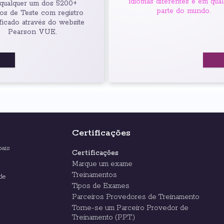
idiomas diferentes e em qua
qualquer um dos 5200+
parte do mundo.
os de Teste com registro
ficado através do website
Pearson VUE.
Certificações
bais
Certificações
Marque um exame
Treinamentos
de
Tipos de Exames
Parceiros Provedores de Treinamento
Torne-se um Parceiro Provedor de
Treinamento (P.P.T.)