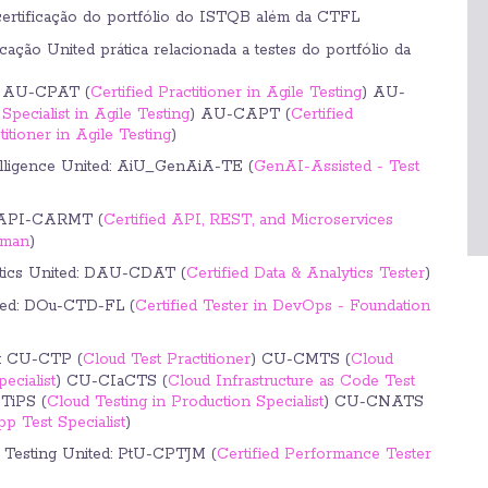
 certificação do portfólio do ISTQB além da CTFL
icação United prática relacionada a testes do portfólio da
d: AU-CPAT (
Certified Practitioner in Agile Testing
) AU-
 Specialist in Agile Testing
) AU-CAPT (
Certified
itioner in Agile Testing
)
ntelligence United: AiU_GenAiA-TE (
GenAI-Assisted - Test
 API-CARMT (
Certified API, REST, and Microservices
tman
)
ytics United: DAU-CDAT (
Certified Data & Analytics Tester
)
ed: DOu-CTD-FL (
Certified Tester in DevOps - Foundation
d: CU-CTP (
Cloud Test Practitioner
) CU-CMTS (
Cloud
ecialist
) CU-CIaCTS (
Cloud Infrastructure as Code Test
TiPS (
Cloud Testing in Production Specialist
) CU-CNATS
p Test Specialist
)
Testing United: PtU-CPTJM (
Certified Performance Tester