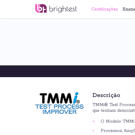
Certificações
Exam
Descrição
TMMi® Test Process 
que tenham demonstr
O Modelo TMMi
Processos, funçõ