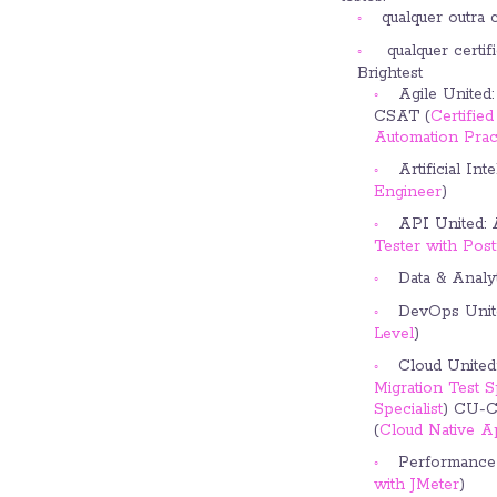
qualquer outra
qualquer certif
Brightest
Agile Unite
CSAT (
Certified
Automation Pract
Artificial I
Engineer
)
API United:
Tester with Pos
Data & Anal
DevOps Unit
Level
)
Cloud Unite
Migration Test Sp
Specialist
) CU-C
(
Cloud Native Ap
Performance 
with JMeter
)