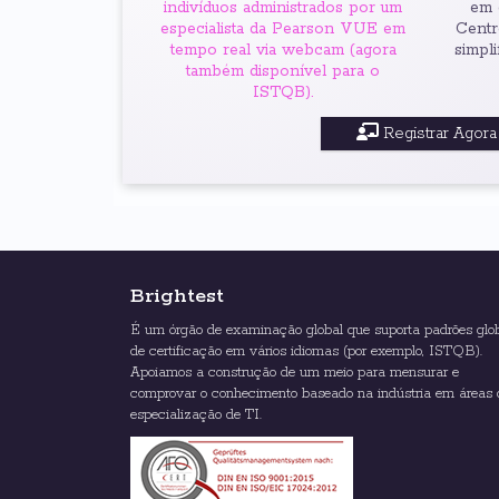
indivíduos administrados por um
em 
especialista da Pearson VUE em
Centr
tempo real via webcam (agora
simpli
também disponível para o
ISTQB).
Registrar Agora
Brightest
É um órgão de examinação global que suporta padrões glo
de certificação em vários idiomas (por exemplo, ISTQB).
Apoiamos a construção de um meio para mensurar e
comprovar o conhecimento baseado na indústria em áreas 
especialização de TI.