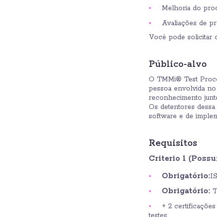
Melhoria do pro
Avaliações de p
Você pode solicitar o
Público-alvo
O TMMi® Test Proces
pessoa envolvida no
reconhecimento junt
Os detentores dessa 
software e de imple
Requisitos
Criterio 1 (Possu
Obrigatório:
I
Obrigatório:
T
+ 2 certificaçõ
testes.