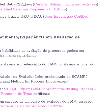
ted: SeU-CSE_Java (
Certified Selenium Engineer with Java
)
ertified Selenium Engineer with Python
)
ence United: UXU-UXCA (
User Experience Certified
hecimento/Experiência em Avaliação de
 habilidades de avaliação de processos podem ser
as maneiras, incluindo:
s de Assessor credenciado do TMMi ou Assessor Líder do
Avaliador ou Avaliador Líder credenciado do SCAMPI
raisal Method for Process Improvement).
cado
ISTQB Expert Level Improving the Testing Process –
o Processo de Teste.
certificate.
com sucesso de um curso de avaliador do TMMi assessor
de treinamento reconhecido do TMMi.
.