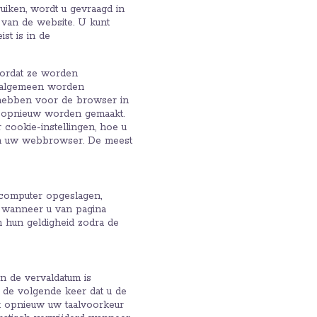
iken, wordt u gevraagd in
 van de website. U kunt
st is in de
oordat ze worden
t algemeen worden
 hebben voor de browser in
en opnieuw worden gemaakt.
 cookie-instellingen, hoe u
van uw webbrowser. De meest
 computer opgeslagen,
s wanneer u van pagina
n hun geldigheid zodra de
n de vervaldatum is
 de volgende keer dat u de
et opnieuw uw taalvoorkeur