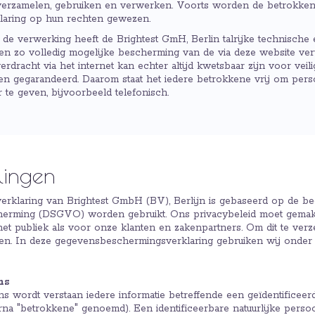
verzamelen, gebruiken en verwerken. Voorts worden de betrokken
aring op hun rechten gewezen.
de verwerking heeft de Brightest GmH, Berlin talrijke technische 
en zo volledig mogelijke bescherming van de via deze website v
racht via het internet kan echter altijd kwetsbaar zijn voor veilig
en gegarandeerd. Daarom staat het iedere betrokkene vrij om pe
te geven, bijvoorbeeld telefonisch.
lingen
klaring van Brightest GmbH (BV), Berlijn is gebaseerd op de beg
erming (DSGVO) worden gebruikt. Ons privacybeleid moet gemakke
het publiek als voor onze klanten en zakenpartners. Om dit te verz
hten. In deze gegevensbeschermingsverklaring gebruiken wij onde
ns
wordt verstaan iedere informatie betreffende een geïdentificeerde
rna "betrokkene" genoemd). Een identificeerbare natuurlijke perso