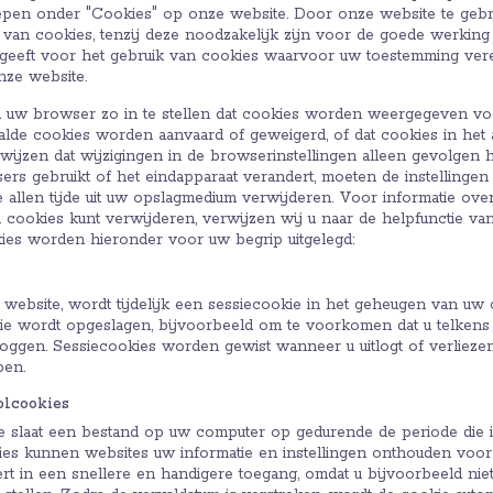
epen onder "Cookies" op onze website. Door onze website te gebru
van cookies, tenzij deze noodzakelijk zijn voor de goede werking
geeft voor het gebruik van cookies waarvoor uw toestemming verei
ze website.
 uw browser zo in te stellen dat cookies worden weergegeven v
aalde cookies worden aanvaard of geweigerd, of dat cookies in he
 wijzen dat wijzigingen in de browserinstellingen alleen gevolgen
ers gebruikt of het eindapparaat verandert, moeten de instelling
 allen tijde uit uw opslagmedium verwijderen. Voor informatie over
u cookies kunt verwijderen, verwijzen wij u naar de helpfunctie 
es worden hieronder voor uw begrip uitgelegd:
n website, wordt tijdelijk een sessiecookie in het geheugen van uw
atie wordt opgeslagen, bijvoorbeeld om te voorkomen dat u telken
oggen. Sessiecookies worden gewist wanneer u uitlogt of verlieze
pen.
olcookies
e slaat een bestand op uw computer op gedurende de periode die i
es kunnen websites uw informatie en instellingen onthouden voor
eert in een snellere en handigere toegang, omdat u bijvoorbeeld ni