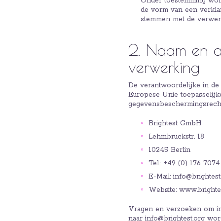
Onder toestemming wordt
de vorm van een verklar
stemmen met de verwer
2. Naam en a
verwerking
De verantwoordelijke in de
Europese Unie toepasselij
gegevensbeschermingsrechtel
Brightest GmbH
Lehmbruckstr. 18
10245 Berlin
Tel.: +49 (0) 176 707
E-Mail: info@brightest
Website: www.brighte
Vragen en verzoeken om info
naar info@brightest.org wo