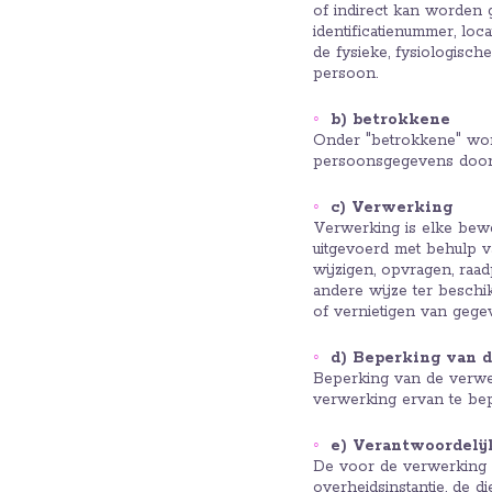
of indirect kan worden 
identificatienummer, lo
de fysieke, fysiologische
persoon.
b) betrokkene
Onder "betrokkene" wordt
persoonsgegevens door 
c) Verwerking
Verwerking is elke bewe
uitgevoerd met behulp v
wijzigen, opvragen, raa
andere wijze ter beschi
of vernietigen van gege
d) Beperking van 
Beperking van de verwe
verwerking ervan te be
e) Verantwoordeli
De voor de verwerking v
overheidsinstantie, de d