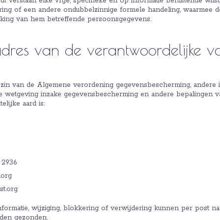
 verstaan elke vrije, specifieke en op informatie berustende wilsu
ing of een andere ondubbelzinnige formele handeling, waarmee de
king van hem betreffende persoonsgegevens.
dres van de verantwoordelijke v
 zin van de Algemene verordening gegevensbescherming, andere in
ke wetgeving inzake gegevensbescherming en andere bepalingen v
ijke aard is:
4 2936
.org
st.org
rmatie, wijziging, blokkering of verwijdering kunnen per post naa
rden gezonden.