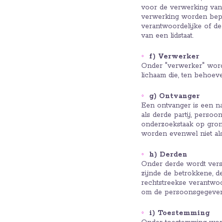
voor de verwerking van
verwerking worden bepa
verantwoordelijke of de 
van een lidstaat.
f) Verwerker
Onder "verwerker" wordt
lichaam die, ten behoe
g) Ontvanger
Een ontvanger is een nat
als derde partij, persoo
onderzoekstaak op gron
worden evenwel niet al
h) Derden
Onder derde wordt versta
zijnde de betrokkene, d
rechtstreekse verantwoo
om de persoonsgegeven
i) Toestemming