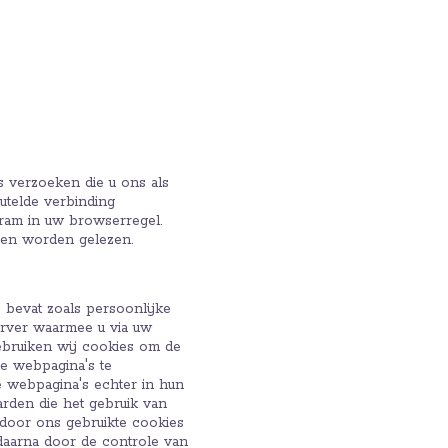
s verzoeken die u ons als
eutelde verbinding
gram in uw browserregel.
den worden gelezen.
bevat zoals persoonlijke
erver waarmee u via uw
ebruiken wij cookies om de
e webpagina's te
 webpagina's echter in hun
arden die het gebruik van
door ons gebruikte cookies
daarna door de controle van