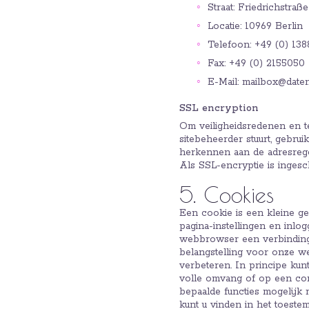
Straat: Friedrichstraße
Locatie: 10969 Berlin
Telefoon: +49 (0) 138
Fax: +49 (0) 2155050
E-Mail: mailbox@daten
SSL encryption
Om veiligheidsredenen en t
sitebeheerder stuurt, gebrui
herkennen aan de adresregel
Als SSL-encryptie is inges
5. Cookies
Een cookie is een kleine g
pagina-instellingen en inl
webbrowser een verbinding 
belangstelling voor onze w
verbeteren. In principe ku
volle omvang of op een comf
bepaalde functies mogelijk
kunt u vinden in het toest