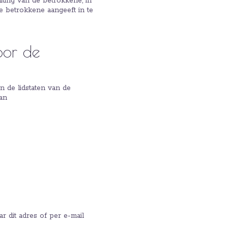
iting van de betrokkene, in
 betrokkene aangeeft in te
oor de
 de lidstaten van de
an
r dit adres of per e-mail