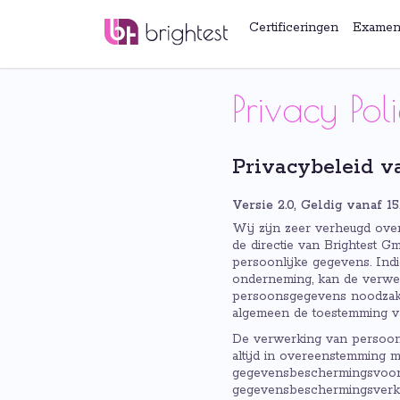
Certificeringen
Examen
Privacy Pol
Privacybeleid 
Versie 2.0, Geldig vanaf 15
Wij zijn zeer verheugd over
de directie van Brightest G
persoonlijke gegevens. Ind
onderneming, kan de verwe
persoonsgegevens noodzakeli
algemeen de toestemming va
De verwerking van persoons
altijd in overeenstemming
gegevensbeschermingsvoorsc
gegevensbeschermingsverkla