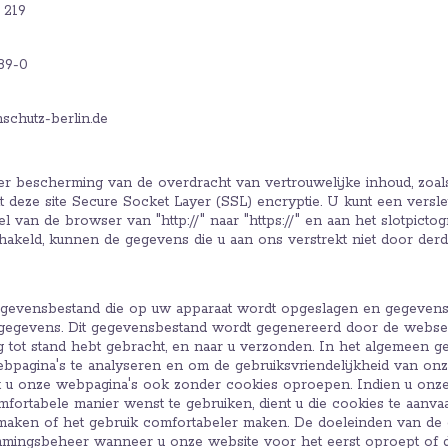
 219
89-0
schutz-berlin.de
er bescherming van de overdracht van vertrouwelijke inhoud, zoal
kt deze site Secure Socket Layer (SSL) encryptie. U kunt een versl
 van de browser van "http://" naar "https://" en aan het slotpicto
chakeld, kunnen de gegevens die u aan ons verstrekt niet door der
egevensbestand die op uw apparaat wordt opgeslagen en gegevens 
oggegevens. Dit gegevensbestand wordt gegenereerd door de webs
tot stand hebt gebracht, en naar u verzonden. In het algemeen g
ebpagina's te analyseren en om de gebruiksvriendelijkheid van onz
nt u onze webpagina's ook zonder cookies oproepen. Indien u onze
ortabele manier wenst te gebruiken, dient u die cookies te aanva
 maken of het gebruik comfortabeler maken. De doeleinden van de 
emmingsbeheer wanneer u onze website voor het eerst oproept of 