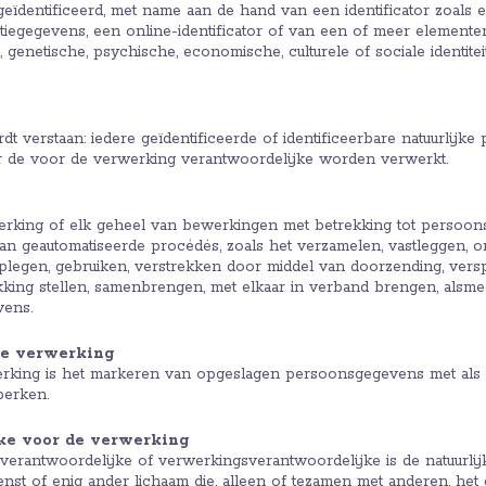
geïdentificeerd, met name aan de hand van een identificator zoals 
catiegegevens, een online-identificator of van een of meer element
, genetische, psychische, economische, culturele of sociale identiteit
 verstaan: iedere geïdentificeerde of identificeerbare natuurlijk
de voor de verwerking verantwoordelijke worden verwerkt.
rking of elk geheel van bewerkingen met betrekking tot persoons
an geautomatiseerde procédés, zoals het verzamelen, vastleggen, o
dplegen, gebruiken, verstrekken door middel van doorzending, versp
kking stellen, samenbrengen, met elkaar in verband brengen, alsme
vens.
de verwerking
rking is het markeren van opgeslagen persoonsgegevens met als 
perken.
jke voor de verwerking
erantwoordelijke of verwerkingsverantwoordelijke is de natuurlij
ienst of enig ander lichaam die, alleen of tezamen met anderen, he