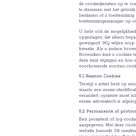
de cookiediensten op te ro
te stemmen met het gebruik 
beslissen of u toestemming 
toestemmingsmanager op on
U hebt ook de mogelijkheid
opgeslagen, dat alleen bep
geweigerd. Wij willen erop
kwestie. Als u andere brows
Bovendien kunt u cookies te
deze kunt wijzigen en hoe 
voorkomende soorten cooki
5.1 Session Cookies
Terwijl u actief bent op ee
waarin een sessie-identific
verandert, opnieuw moet inl
sessie automatisch is afgelo
5.2 Permanente of protoc
Een persistent of log-cooki
aangegeven. Met deze cooki
website bezoekt. Dit result