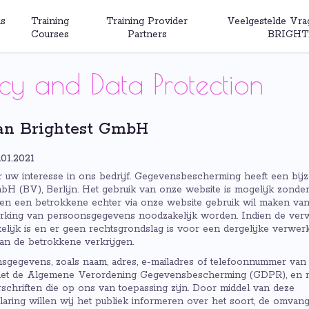
s
Training
Training Provider
Veelgestelde Vra
Courses
Partners
BRIGHT
icy and Data Protection
van Brightest GmbH
.01.2021
 uw interesse in ons bedrijf. Gegevensbescherming heeft een bijz
mbH (BV), Berlijn. Het gebruik van onze website is mogelijk zonde
ien een betrokkene echter via onze website gebruik wil maken van
rking van persoonsgegevens noodzakelijk worden. Indien de ver
jk is en er geen rechtsgrondslag is voor een dergelijke verwerki
n de betrokkene verkrijgen.
gegevens, zoals naam, adres, e-mailadres of telefoonnummer van
 met de Algemene Verordening Gegevensbescherming (GDPR), en m
hriften die op ons van toepassing zijn. Door middel van deze
ring willen wij het publiek informeren over het soort, de omvang