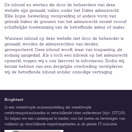
De inhoud en werken die door de beheerders van deze
website zijn gemaakt, vallen onder het Duitse auteursrecht.
Elke kopie, bewerking, verspreiding of andere vorm van
gebruik buiten de grenzen van het auteursrecht vereist vooraf
schriftelijke toestemming van de betreffende auteur of maker.
Wanneer inhoud op deze website niet door de beheerder is
gemaakt, worden de auteursrechten van derden
gerespecteerd. Deze inhoud wordt, waar van toepassing, als
zodanig aangeduid. Als u toch een inbreuk op het auteursrecht
opmerkt, vragen wij u ons hierover te informeren. Zodra wij
kennis hebben van een dergelijke overtreding, verwijderen
wij de betreffende inhoud zonder onnodige vertraging.
Brightest
Is een wereldwijde exameninstelling die wereldwijde
certificeringsstandaarden in verschillende talen ondersteunt (bijv. ISTQB),
Zo helpen we een carrièrepad te bieden voor het meten en bevestigen van
vakkenis op verschillende expertisegebieden in de gehele IT-industrie.