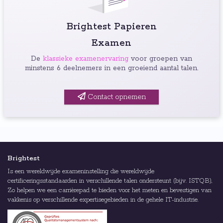
Brightest Papieren
Examen
De
klassieke examenervaring
voor groepen van
minstens 6 deelnemers in een groeiend aantal talen.
Contact opnemen
Brightest
Is een wereldwijde exameninstelling die wereldwijde
certificeringsstandaarden in verschillende talen ondersteunt (bijv. ISTQB),
Zo helpen we een carrièrepad te bieden voor het meten en bevestigen van
vakkenis op verschillende expertisegebieden in de gehele IT-industrie.