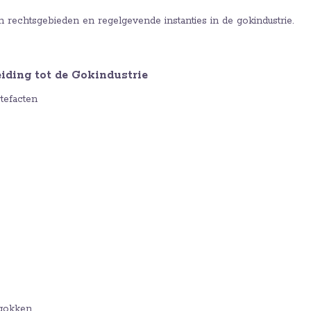
n rechtsgebieden en regelgevende instanties in de gokindustrie.
eiding tot de Gokindustrie
rtefacten
 gokken