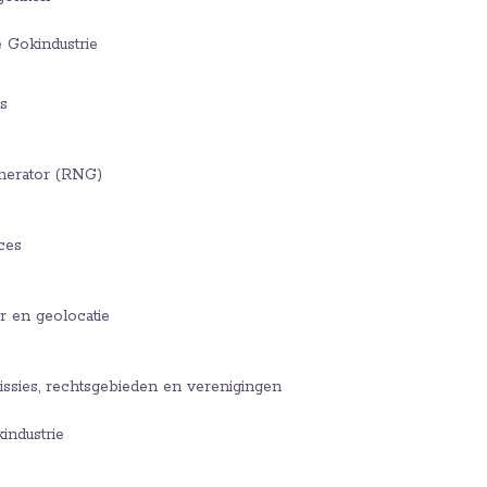
 Gokindustrie
s
erator (RNG)
ces
r en geolocatie
sies, rechtsgebieden en verenigingen
industrie