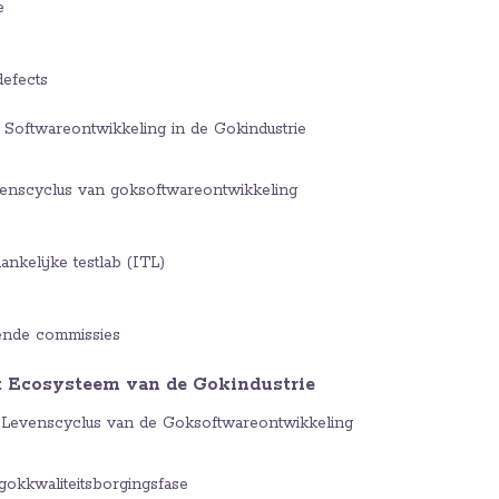
e
efects
 Softwareontwikkeling in de Gokindustrie
venscyclus van goksoftwareontwikkeling
ankelijke testlab (ITL)
ende commissies
t Ecosysteem van de Gokindustrie
 Levenscyclus van de Goksoftwareontwikkeling
 gokkwaliteitsborgingsfase