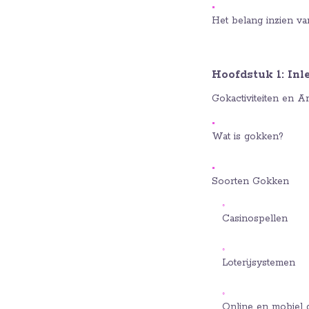
Het belang inzien va
Hoofdstuk 1: Inl
Gokactiviteiten en A
Wat is gokken?
Soorten Gokken
Casinospellen
Loterijsystemen
Online en mobiel