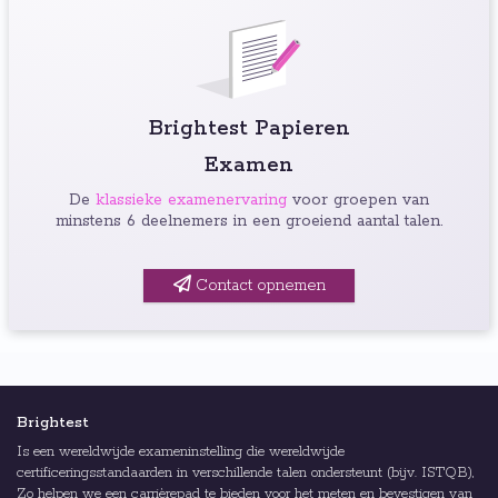
Brightest Papieren
Examen
De
klassieke examenervaring
voor groepen van
minstens 6 deelnemers in een groeiend aantal talen.
Contact opnemen
Brightest
Is een wereldwijde exameninstelling die wereldwijde
certificeringsstandaarden in verschillende talen ondersteunt (bijv. ISTQB),
Zo helpen we een carrièrepad te bieden voor het meten en bevestigen van