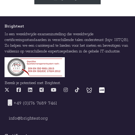
Brightest
Is een wereldwijde exameninstelling die wereldwijde
certificeringsstandaarden in verschillende talen ondersteunt (bijv. ISTQB),
Zo helpen we een carrièrepad te bieden voor het meten en bevestigen van
vakkenis op verschillende expertisegebieden in de gehele IT-industrie.
Bereik je potentieel met Brightest.
+49 (0)176 7689 7461
info@brightest.org