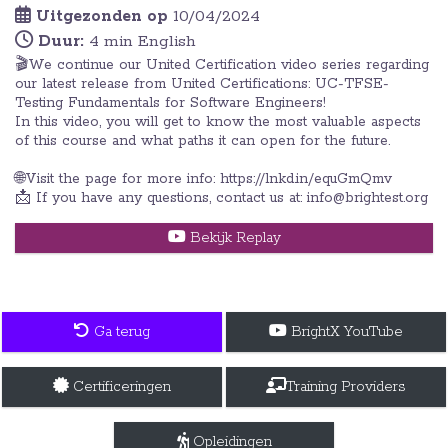
Uitgezonden op
10/04/2024
Duur:
4 min English
🎬We continue our United Certification video series regarding
our latest release from United Certifications: UC-TFSE-
Testing Fundamentals for Software Engineers!
In this video, you will get to know the most valuable aspects
of this course and what paths it can open for the future.
🌐Visit the page for more info: https://lnkd.in/equGmQmv
📩 If you have any questions, contact us at: info@brightest.org
Bekijk Replay
Ga terug
BrightX YouTube
Certificeringen
Training Providers
Opleidingen