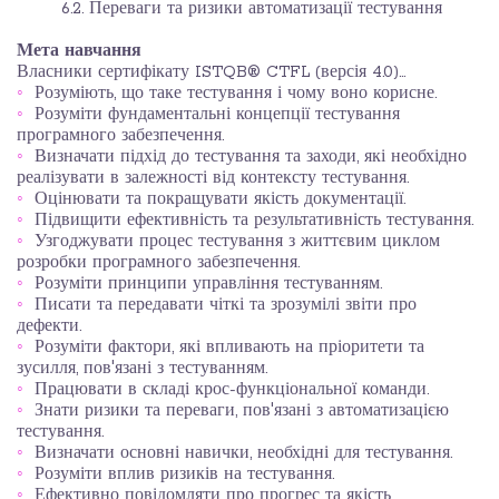
6.2. Переваги та ризики автоматизації тестування
Мета навчання
Власники сертифікату ISTQB® CTFL (версія 4.0)…
Розуміють, що таке тестування і чому воно корисне.
Розуміти фундаментальні концепції тестування
програмного забезпечення.
Визначати підхід до тестування та заходи, які необхідно
реалізувати в залежності від контексту тестування.
Оцінювати та покращувати якість документації.
Підвищити ефективність та результативність тестування.
Узгоджувати процес тестування з життєвим циклом
розробки програмного забезпечення.
Розуміти принципи управління тестуванням.
Писати та передавати чіткі та зрозумілі звіти про
дефекти.
Розуміти фактори, які впливають на пріоритети та
зусилля, пов'язані з тестуванням.
Працювати в складі крос-функціональної команди.
Знати ризики та переваги, пов'язані з автоматизацією
тестування.
Визначати основні навички, необхідні для тестування.
Розуміти вплив ризиків на тестування.
Ефективно повідомляти про прогрес та якість