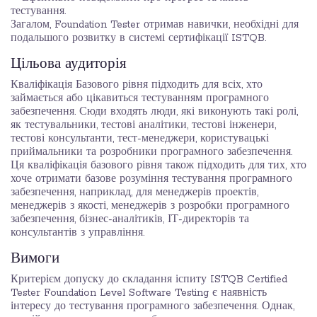
тестування.
Загалом, Foundation Tester отримав навички, необхідні для
подальшого розвитку в системі сертифікації ISTQB.
Цільова аудиторія
Кваліфікація Базового рівня підходить для всіх, хто
займається або цікавиться тестуванням програмного
забезпечення. Сюди входять люди, які виконують такі ролі,
як тестувальники, тестові аналітики, тестові інженери,
тестові консультанти, тест-менеджери, користувацькі
приймальники та розробники програмного забезпечення.
Ця кваліфікація базового рівня також підходить для тих, хто
хоче отримати базове розуміння тестування програмного
забезпечення, наприклад, для менеджерів проектів,
менеджерів з якості, менеджерів з розробки програмного
забезпечення, бізнес-аналітиків, ІТ-директорів та
консультантів з управління.
Вимоги
Критерієм допуску до складання іспиту ISTQB Certified
Tester Foundation Level Software Testing є наявність
інтересу до тестування програмного забезпечення. Однак,