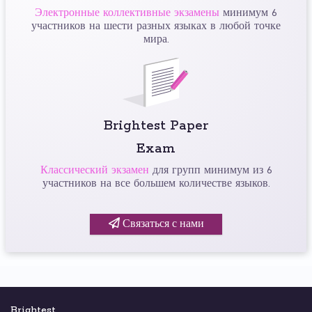
Электронные коллективные экзамены
минимум 6
участников на шести разных языках в любой точке
мира.
Brightest Paper
Exam
Классический экзамен
для групп минимум из 6
участников на все большем количестве языков.
Связаться с нами
Brightest