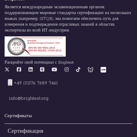
Является международным экзаменационным органом,
поддерживающим мировые стандарты сертификации на нескольких
языках (например, ISTQB), мы помогаем обеспечить путь для
измерения и подтверждения отраслевых знаний в областях
экспертизы во всей ИТ-индустрии.
Раскройте свой потенциал с Brightest.
+49 (0)176 7689 7461
info@brightest.org
Сертификаты
Сертификация