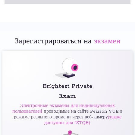
Зарегистрироваться на
экзамен
Brightest Private
Exam
Электронные экзамены для индивидуальных
пользователей
проводимые на сайте Pearson VUE в
режиме реального времени через веб-камеру
(также
доступны для ISTQB)
.