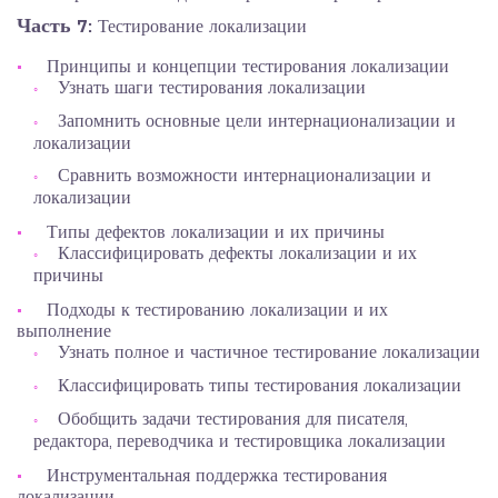
Часть 7:
Тестирование локализации
Принципы и концепции тестирования локализации
Узнать шаги тестирования локализации
Запомнить основные цели интернационализации и
локализации
Сравнить возможности интернационализации и
локализации
Типы дефектов локализации и их причины
Классифицировать дефекты локализации и их
причины
Подходы к тестированию локализации и их
выполнение
Узнать полное и частичное тестирование локализации
Классифицировать типы тестирования локализации
Обобщить задачи тестирования для писателя,
редактора, переводчика и тестировщика локализации
Инструментальная поддержка тестирования
локализации