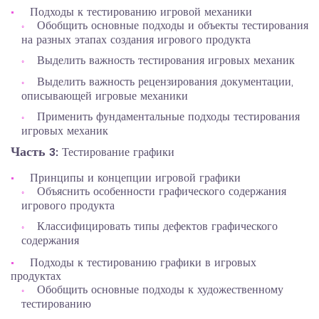
Подходы к тестированию игровой механики
Обобщить основные подходы и объекты тестирования
на разных этапах создания игрового продукта
Выделить важность тестирования игровых механик
Выделить важность рецензирования документации,
описывающей игровые механики
Применить фундаментальные подходы тестирования
игровых механик
Часть 3:
Тестирование графики
Принципы и концепции игровой графики
Объяснить особенности графического содержания
игрового продукта
Классифицировать типы дефектов графического
содержания
Подходы к тестированию графики в игровых
продуктах
Обобщить основные подходы к художественному
тестированию