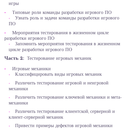
игры
Типовые роли команды разработки игрового ПО
Узнать роль и задачи команды разработки игрового
ПО
Мероприятия тестирования в жизненном цикле
разработки игрового ПО
Запомнить мероприятия тестирования в жизненном
цикле разработки игрового ПО
Часть 2:
Тестирование игровых механик
Игровые механики
Классифицировать виды игровых механик
Различить тестирование игровой и неигровой
механики
Различить тестирование ключевой механики и мета-
механики
Различить тестирование клиентской, серверной и
клиент-серверной механик
Привести примеры дефектов игровой механики