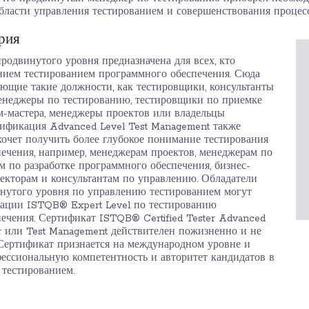
области управления тестированием и совершенствования процесс
рия
родвинутого уровня предназначена для всех, кто
нием тестированием программного обеспечения. Сюда
ающие такие должности, как тестировщики, консультанты
енеджеры по тестированию, тестировщики по приемке
ам-мастера, менеджеры проектов или владельцы
лификация Advanced Level Test Management также
 хочет получить более глубокое понимание тестирования
ечения, например, менеджерам проектов, менеджерам по
м по разработке программного обеспечения, бизнес-
екторам и консультантам по управлению. Обладатели
нутого уровня по управлению тестированием могут
кации ISTQB® Expert Level по тестированию
ечения. Сертификат ISTQB® Certified Tester Advanced
er или Test Management действителен пожизненно и не
 Сертификат признается на международном уровне и
ессиональную компетентность и авторитет кандидатов в
 тестированием.