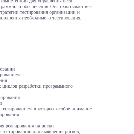
компетенции для управления всей
раммного обеспечения. Она охватывает все,
стратегии тестирования организации и
ыполнения необходимого тестирования.
ровании
ированием
ния
 циклов разработки программного
тирования
ов
тестированием, в которых особое внимание
тирования
ля реагирования на риски
 тестированию для выявления рисков,