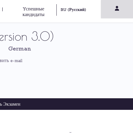
 |
Yспешные
кандидаты
rsion 3.0)
German
вить e-mail
ь Экзамен