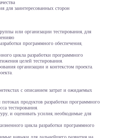
ачества
ия для заинтересованных сторон
руппы или организации тестирования, для
ченияю
азработки программного обеспечения,
нного цикла разработки программного
стижения целей тестирования.
рования организации и контекстом проекта.
оекта.
онтекстах с описанием затрат и ожидаемых
 потоках продуктов разработки программного
са тестирования.
ру, и оценивать усилия, необходимые для
 жизненного цикла разработки программного
димые навыки для дальнейшего развития на