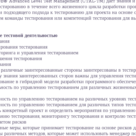
B® Advanced Level Test Management (CTAL-TM) дает знания и 
естированию в течение всего жизненного цикла разработки прог
ки подходящего подхода к тестированию для проекта на основе 
ем команды тестирования или компетенций тестирования для в
ие тестовой деятельностью
ания
рования тестирования
оринга и управления тестированием
шения тестирования
вания
 различные заинтересованные стороны заинтересованы в тести
у знания заинтересованных сторон важны для управления тест
ование в гибридной модели разработки программного обеспече
ьность по управлению тестированием для различных жизненных
ность по управлению тестированием на различных уровнях тес
ность по управлению тестированием для различных типов тест
 конкретный проект и определить мероприятия по управлению 
анию тестирования, мониторингу тестирования и контролю тес
четом рисков
ные меры, которые принимает тестирование на основе рисков д
 различных методов, которые может использовать менеджер по