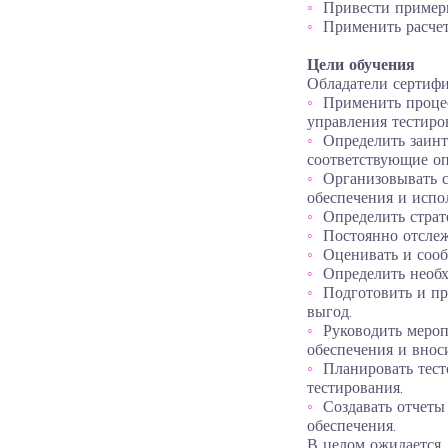
Привести примеры
Применить расчет
Цели обучения
Обладатели сертифи
Применить процес
управления тестиро
Определить заинт
соответствующие оп
Организовывать с
обеспечения и испо
Определить страт
Постоянно отслеж
Оценивать и сооб
Определить необх
Подготовить и пр
выгод.
Руководить мероп
обеспечения и внос
Планировать тест
тестирования.
Создавать отчеты
обеспечения.
В целом ожидается,