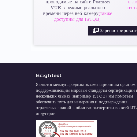
проводимые на сайте Pearson
в л
VUE в режиме реального
тест
времени через веб-камеру
(также
доступны для ISTQB)
.
Зарегистрировать
Brightest
Является международным экзаменационным органом,
поддерживающим мировые стандарты сертификации 
нескольких языках (например, ISTQB), мы помогаем
обеспечить путь для измерения и подтверждения
отраслевых знаний в областях экспертизы во всей ИТ
индустрии.