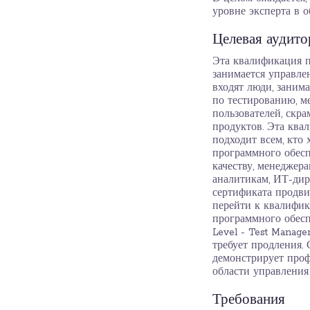
уровне эксперта в 
Целевая аудито
Эта квалификация п
занимается управле
входят люди, заним
по тестированию, м
пользователей, скр
продуктов. Эта ква
подходит всем, кто
программного обесп
качеству, менеджера
аналитикам, ИТ-дир
сертификата продви
перейти к квалифи
программного обесп
Level - Test Manag
требует продления.
демонстрирует проф
области управления
Требования