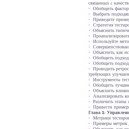
связанных с качест
Обобщить факторы
Выбрать подходящ
Приведите пример
Стратегия тестир
Объяснить типич
Проанализировать
Используйте мето
Совершенствован
Объяснить, как и
Обобщить подход 
Обобщить подход 
Проводить ретрос
требующих улучше
Инструменты тес
Обобщить лучшие
Объяснить влияни
Анализировать ко
Различить этапы
Привести пример
Глава 2: Управлен
Метрики тестиро
Примеры метрик 