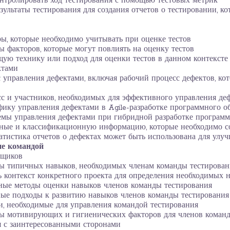
онтролировать ход тестирования с помощью тестовых метрик
зультаты тестирования для создания отчетов о тестировании, к
ы, которые необходимо учитывать при оценке тестов
 факторов, которые могут повлиять на оценку тестов
ую технику или подход для оценки тестов в данном контексте
ктами
 управления дефектами, включая рабочий процесс дефектов, ко
с и участников, необходимых для эффективного управления де
ику управления дефектами в Agile-разработке программного о
емы управления дефектами при гибридной разработке программ
ные и классификационную информацию, которые необходимо со
татистика отчетов о дефектах может быть использована для улу
ие командой
вщиков
ы типичных навыков, необходимых членам команды тестировани
 контекст конкретного проекта для определения необходимых 
ные методы оценки навыков членов команды тестирования
ные подходы к развитию навыков членов команды тестирования
, необходимые для управления командой тестирования
ы мотивирующих и гигиенических факторов для членов команд
 с заинтересованными сторонами