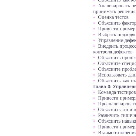
Объяснить, как к
Анализировать ре
принимать решения
Оценка тестов
Объяснить фактор
Привести примеры
Выбрать подходящ
Управление дефе
Внедрить процесс
контроля дефектов
Объяснить процес
Объясните специф
Объясните пробл
Использовать дан
Объяснить, как с
Глава 3: Управлен
Команда тестиро
Привести пример
Проанализировать
Объяснить типич
Различить типич
Объяснить навыки
Привести пример
Взаимоотношения