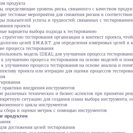
вом продукта
, определяющие уровень риска, связанного с качеством продук
ие тестовые мероприятия для снижения рисков в соответствии 
ы показателей успеха и трудностей, связанных с тестированием
ования проекта
ные варианты выбора подхода к тестированию
 стратегию тестирования организации и контекст проекта, чт
дологию целей S.M.A.R.T. для определения измеримых целей и 
ие процесса тестирования
спользовать модель IDEAL для улучшения процесса тестировани
к улучшению процесса тестирования на основе моделей и понять
к улучшению процесса тестирования на основе анализа и понять
пективу проекта или итерации для оценки процессов тестирова
ния
тирования
 практики внедрения инструментов
е различных технических и бизнес-аспектов при принятии реш
нкретную ситуацию для создания плана выбора инструмента, о
 жизненного цикла инструментов
ы сбора и оценки метрик с помощью инструментов
ие продуктом
вания
для достижения целей тестирования