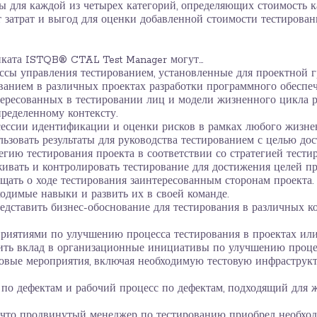
 для каждой из четырех категорий, определяющих стоимость к
 затрат и выгод для оценки добавленной стоимости тестирован
ката ISTQB® CTAL Test Manager могут...
сы управления тестированием, установленные для проектной г
ванием в различных проектах разработки программного обеспе
ересованных в тестировании лиц и модели жизненного цикла р
ределенному контексту.
ессии идентификации и оценки рисков в рамках любого жизне
льзовать результаты для руководства тестированием с целью до
егию тестирования проекта в соответствии со стратегией тести
ивать и контролировать тестирование для достижения целей пр
щать о ходе тестирования заинтересованным сторонам проекта.
одимые навыки и развить их в своей команде.
едставить бизнес-обоснование для тестирования в различных к
риятиями по улучшению процесса тестирования в проектах или
ить вклад в организационные инициативы по улучшению процес
овые мероприятия, включая необходимую тестовую инфраструкту
 по дефектам и рабочий процесс по дефектам, подходящий для
 что продвинутый менеджер по тестированию приобрел необхо