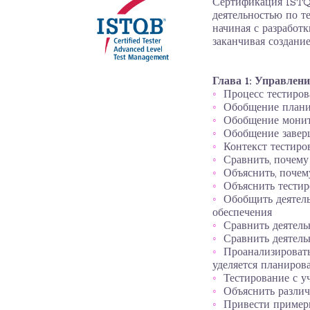
Сертификация ISTQ
деятельностью по т
начиная с разработ
заканчивая создани
Глава 1: Управлен
Процесс тестиров
Обобщение плани
Обобщение монит
Обобщение завер
Контекст тестиро
Сравнить, почему
Объяснить, почем
Объяснить тестир
Обобщить деятел
обеспечения
Сравнить деятель
Сравнить деятель
Проанализировать
уделяется планиров
Тестирование с у
Объяснить различ
Привести примеры