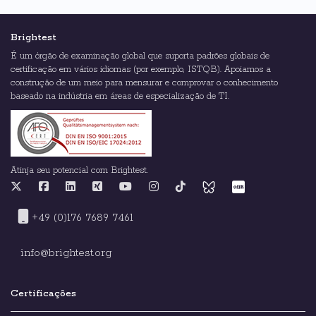
Brightest
É um órgão de examinação global que suporta padrões globais de
certificação em vários idiomas (por exemplo, ISTQB). Apoiamos a
construção de um meio para mensurar e comprovar o conhecimento
baseado na indústria em áreas de especialização de TI.
Atinja seu potencial com Brightest.
+49 (0)176 7689 7461
info@brightest.org
Certificações