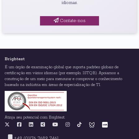
idiomas.
Contate-nos
Brightest
É um órgão de examinação global que suporta padrões globais de
certificação em vários idiomas (por exemplo, ISTQB). Apoiamos a
construção de um meio para mensurar e comprovar o conhecimento
baseado na indústria em áreas de especialização de TI.
Atinja seu potencial com Brightest.
+49 (0)176 7689 7461