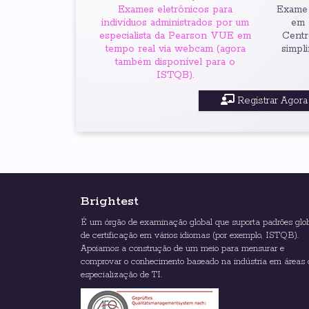
Exames eletrônicos para
Exame 
indivíduos administrados por um
em 
especialista da Pearson VUE em
Centr
tempo real via webcam (agora
simpli
também disponível para o
ISTQB).
Registrar Agora
Brightest
É um órgão de examinação global que suporta padrões glo
de certificação em vários idiomas (por exemplo, ISTQB).
Apoiamos a construção de um meio para mensurar e
comprovar o conhecimento baseado na indústria em áreas 
especialização de TI.