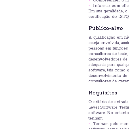
Compreender o imp
Informar com eficá
Em sua geralidade, o
certificação do ISTQ
Público-alvo
A qualificação em ní
esteja envolvida, ass
pessoas em funções c
consultores de teste,
desenvolvedores de s
adequada para qualqu
software, tais como g
desenvolvimento de s
consultores de gere
Requisitos
O critério de entrad
Level Software Testi
software. No entant
tenham:
Tenham pelo meno