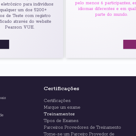
pelo menos 6 participantes, e
eletrônico para indivíduos
idiomas diferentes e em qua
qualquer um dos 5200+
parte do mundo.
os de Teste com registro
ficado através do website
Pearson VUE.
Certificações
bais
Certificações
Marque um exame
Treinamentos
de
Tipos de Exames
Parceiros Provedores de Treinamento
Torne-se um Parceiro Provedor de