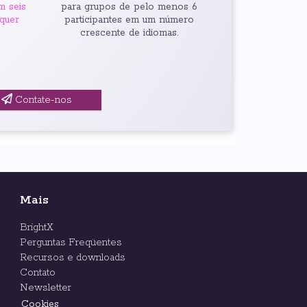
m seis
para grupos de pelo menos 6
lquer
participantes em um número
crescente de idiomas.
Contate-nos
Mais
BrightX
Perguntas Freqüentes
Recursos e downloads
Contato
Newsletter
Cookies