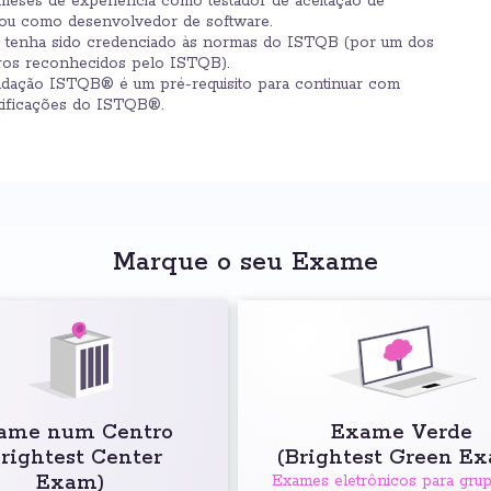
meses de experiência como testador de aceitação de
s ou como desenvolvedor de software.
 tenha sido credenciado às normas do ISTQB (por um dos
os reconhecidos pelo ISTQB).
ndação ISTQB® é um pré-requisito para continuar com
rtificações do ISTQB®.
Marque o seu Exame
ame num Centro
Exame Verde
Brightest Center
(Brightest Green E
Exam)
Exames eletrônicos para gru