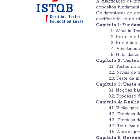
A qualificação de ní
conceitos fundamenta
Os detentores do cer
certificando-se no n
Capítulo 1: Funda
1.1. What is Tes
1.2. Por que o 
1.3. Princípios 
1.4. Atividades
1.5. Habilidade
Capítulo 2: Teste
2.1. Testes no
2.2. Níveis de t
2.3. Teste de 
Capítulo 3: Teste 
3.1. Noções bás
3.2. Processo 
Capítulo 4: Anális
4.1. Visão gera
4.2. Técnicas 
4.3. Técnicas d
4.4. Técnicas 
4.5. Abordagen
Capítulo 5: Geren