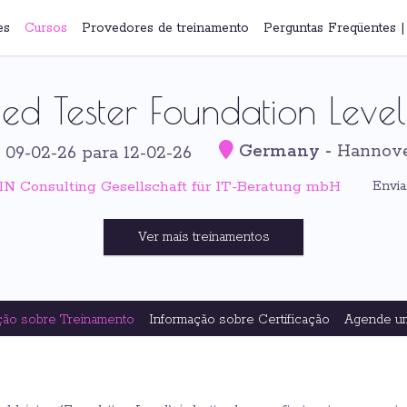
es
Cursos
Provedores de treinamento
Perguntas Freqüentes
ied Tester Foundation Level
Germany
-
Hannov
 09-02-26 para 12-02-26
N Consulting Gesellschaft für IT-Beratung mbH
Envia
Ver mais treinamentos
ção sobre Treinamento
Informação sobre Certificação
Agende u