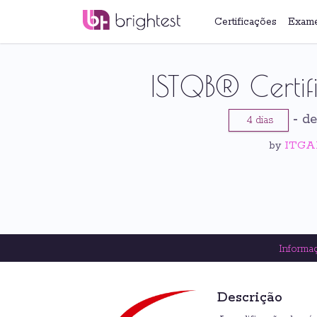
Certificações
Exam
ISTQB® Certif
-
de
4 dias
ITGAI
by
Informa
Descrição