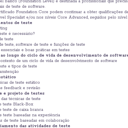
vel básico (Foundation Level) é destinada a profissionais que pre
is de teste de software.
tificado Foundation Core podem continuar a obter qualificações de 
ível Specialist e/ou nos níveis Core Advanced, seguidos pelo nível
mentos de teste
ting
teste é necessário?
de teste
 de teste, software de teste e funções de teste
s essenciais e boas práticas em testes
s ao longo do ciclo de vida de desenvolvimento de softwar
 contexto de um ciclo de vida de desenvolvimento de software
este e tipos de teste
manutenção
estático
icas de teste estático
de feedback e revisão
e e projeto de testes
l das técnicas de teste
de teste Black-Box
e teste de caixa branca
de teste baseadas na experiência
s de teste baseadas em colaboração
ciamento das atividades de teste