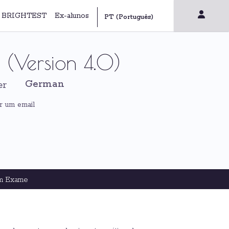
 | BRIGHTEST
Ex-alunos
 (Version 4.0)
German
er
r um email
m Exame