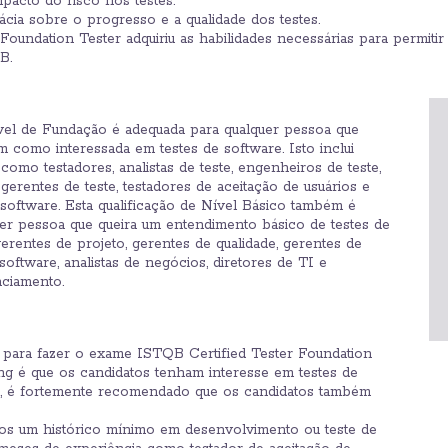
acto do risco nos testes.
cia sobre o progresso e a qualidade dos testes.
 Foundation Tester adquiriu as habilidades necessárias para permi
B.
vel de Fundação é adequada para qualquer pessoa que
im como interessada em testes de software. Isto inclui
omo testadores, analistas de teste, engenheiros de teste,
 gerentes de teste, testadores de aceitação de usuários e
oftware. Esta qualificação de Nível Básico também é
er pessoa que queira um entendimento básico de testes de
erentes de projeto, gerentes de qualidade, gerentes de
oftware, analistas de negócios, diretores de TI e
nciamento.
a para fazer o exame ISTQB Certified Tester Foundation
ng é que os candidatos tenham interesse em testes de
o, é fortemente recomendado que os candidatos também
s um histórico mínimo em desenvolvimento ou teste de