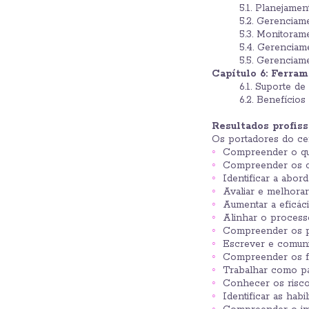
5.1. Planejamen
5.2. Gerenciam
5.3. Monitorame
5.4. Gerenciam
5.5. Gerenciam
Capítulo 6:
Ferram
6.1. Suporte de
6.2. Benefícios
Resultados profiss
Os portadores do ce
Compreender o que
Compreender os co
Identificar a abor
Avaliar e melhorar
Aumentar a eficácia
Alinhar o process
Compreender os pr
Escrever e comunic
Compreender os fat
Trabalhar como par
Conhecer os riscos
Identificar as habi