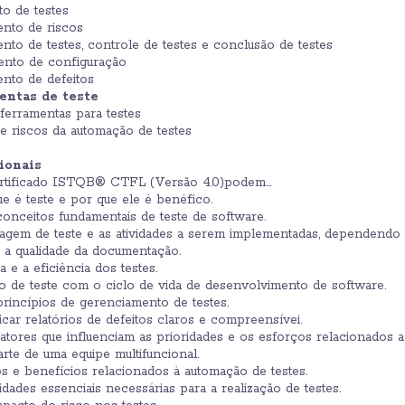
to de testes
ento de riscos
nto de testes, controle de testes e conclusão de testes
ento de configuração
ento de defeitos
entas de teste
 ferramentas para testes
 e riscos da automação de testes
ionais
rtificado ISTQB® CTFL (Versão 4.0)podem...
 é teste e por que ele é benéfico.
nceitos fundamentais de teste de software.
dagem de teste e as atividades a serem implementadas, dependendo 
 a qualidade da documentação.
 e a eficiência dos testes.
o de teste com o ciclo de vida de desenvolvimento de software.
incípios de gerenciamento de testes.
ar relatórios de defeitos claros e compreensívei.
ores que influenciam as prioridades e os esforços relacionados ao
te de uma equipe multifuncional.
 e benefícios relacionados à automação de testes.
lidades essenciais necessárias para a realização de testes.