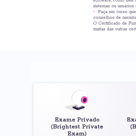
software, como seis 
sistemas ou usuário
Faça um curso que
conselhos de membr
O Certificado de Fu
muitas das outras ce
Exame Privado
Ex
(Brightest Private
(
Exam)