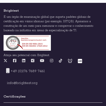
Brightest
É um órgão de examinação global que suporta padrões globais de
certificação em vários idiomas (por exemplo, ISTQB). Apoiamos a
construção de um meio para mensurar e comprovar o conhecimento
baseado na indústria em áreas de especialização de TI.
Atinja seu potencial com Brightest.
+49 (0)176 7689 7461
info@brightest.org
Certificações