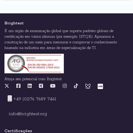
Brightest
É um órgão de examinação global que suporta padrões globais de
certificação em vários idiomas (por exemplo, ISTQB). Apoiamos a
construção de um meio para mensurar e comprovar o conhecimento
baseado na indústria em áreas de especialização de TI.
Atinja seu potencial com Brightest.
+49 (0)176 7689 7461
info@brightest.org
Certificações