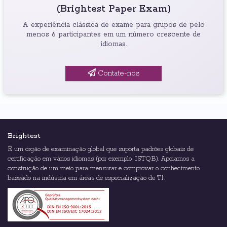
(Brightest Paper Exam)
A experiência clássica de exame para grupos de pelo
menos 6 participantes em um número crescente de
idiomas.
Contate-nos
Brightest
É um órgão de examinação global que suporta padrões globais de
certificação em vários idiomas (por exemplo, ISTQB). Apoiamos a
construção de um meio para mensurar e comprovar o conhecimento
baseado na indústria em áreas de especialização de TI.