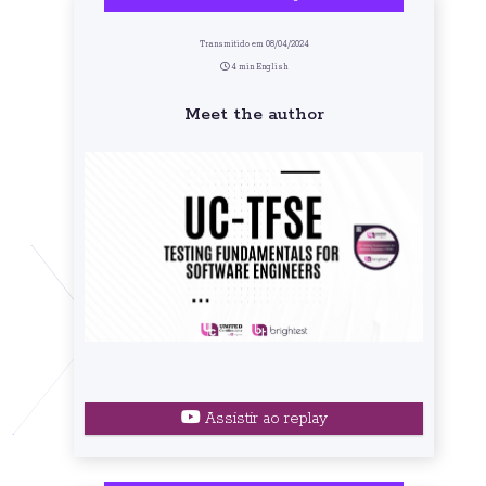
Transmitido em 08/04/2024
4 min English
Meet the author
Assistir ao replay