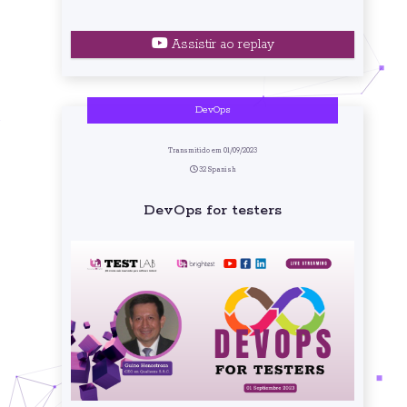
Assistir ao replay
DevOps
Transmitido em 01/09/2023
32 Spanish
DevOps for testers