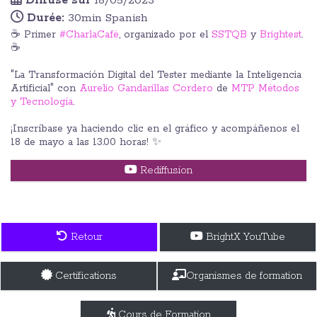
Diffusé sur
18/05/2023
Durée:
30min Spanish
☕ Primer
#CharlaCafé
, organizado por el
SSTQB
y
Brightest
.
☕
"La Transformación Digital del Tester mediante la Inteligencia
Artificial" con
Aurelio Gandarillas Cordero
de
MTP Métodos
y Tecnología
.
¡Inscríbase ya haciendo clic en el gráfico y acompáñenos el
18 de mayo a las 13.00 horas! ✨
Rediffusion
Retour
BrightX YouTube
Certifications
Organismes de formation
Cours de Formation