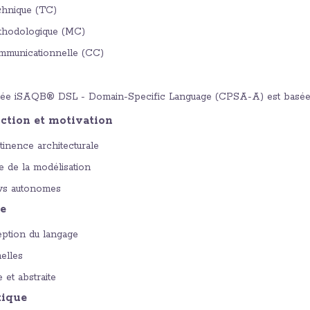
hnique (TC)
hodologique (MC)
municationnelle (CC)
itée iSAQB® DSL - Domain-Specific Language (CPSA-A) est basée
uction et motivation
tinence architecturale
e de la modélisation
vs autonomes
xe
ption du langage
elles
 et abstraite
tique