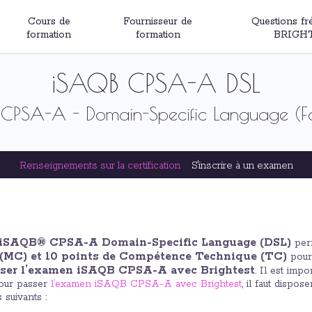
Cours de
Fournisseur de
Questions fr
formation
formation
BRIGH
iSAQB CPSA-A DSL
PSA-A - Domain-Specific Language (F
Renseignements sur la certification
S'inscrire à un examen
 iSAQB® CPSA-A Domain-Specific Language (DSL)
perm
(MC) et 10 points de Compétence Technique (TC)
pour
asser l’examen iSAQB CPSA-A avec Brightest
. Il est imp
pour passer
l’examen iSAQB CPSA-A avec Brightest
, il faut dispo
 suivants :