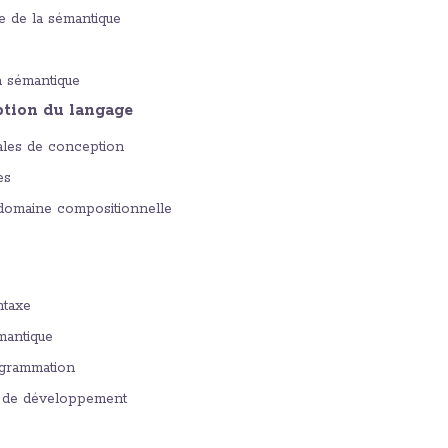
e de la sémantique
a sémantique
ption du langage
ales de conception
es
 domaine compositionnelle
ntaxe
mantique
grammation
 de développement