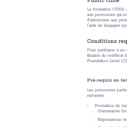
Public cible
La formation CPSA-A
aux personnes qui sou
d'autonomie aux perso
l'aide de langages sp
Conditions req
Pour participer à u
titulaire du certific
Foundation Level (C
Pré-requis en te
Les personnes partic
suivantes :
Formation de base
Grammaires for
Expressions ré