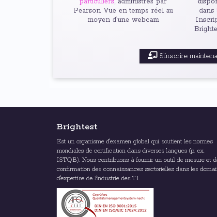
particuliers
, administrés par
dispon
Pearson Vue en temps réel au
dans
moyen d'une webcam
Inscri
Bright
S'inscrire mainten
Brightest
Est un organisme d'examen global qui soutient les normes
mondiales de certification dans diverses langues (p. ex.
ISTQB). Nous contribuons à fournir un outil de mesure et d
confirmation des connaissances sectorielles dans les doma
d'expertise de l'industrie des TI.