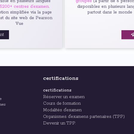
ible en plusieurs langues
groupes
(à partir de 6 perso
5200+ centres d’examen
.
disponibles en plusieurs lan
ption simplifiée via la page
partout dans le monde
est du site web de Pearson
Vue
ant
certifications
certifications
Réserver un examen
e
Cours de formation
ines
Modalités d'examen
Organismes d'examens partenaires (T.P.P.)
Devenir un T.P.P.