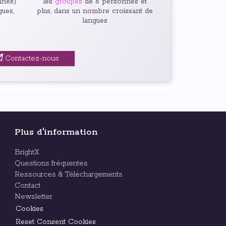
nnes)
les
groupes
de 6 personnes et
gues,
plus, dans un nombre croissant de
langues
Contactez-nous
Plus d'information
BrightX
Questions fréquentes
Ressources & Téléchargements
Contact
Newsletter
Cookies
Reset Consent Cookies