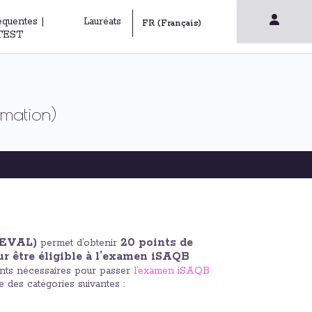
équentes |
Lauréats
TEST
mation)
CEVAL)
20 points de
permet d’obtenir
ur être éligible à l’examen iSAQB
oints nécessaires pour passer
l’examen iSAQB
 des catégories suivantes :