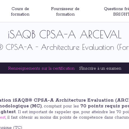
Cours de
Fournisseur de
Questions fr
formation
formation
BRIGH
iSAQB CPSA-A ARCEVAL
 CPSA-A - Architecture Evaluation (For
Renseignements sur la certification
S'inscrire à un examen
ation iSAQB® CPSA-A Architecture Evaluation (AR
hodologique (MC)
70 points requis po
, comptant pour les
ghtest
. Il est important de rappeler que, pour atteindre les 70 p
est
, il faut obtenir au moins dix points de compétence dans chacune
hnique (TC)