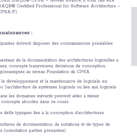
n cours iSAQB® CPSA – Niveau Avancé, il vous faut être
at iSAQB® Certified Professional for Software Architecture –
CPSA‑F).
nnaissances :
ipantes doivent disposer des connaissances préalables
entaux de la documentation des architectures logicielles à
 vues, concepts transverses, décisions de conception,
ls qu’enseignés au niveau Foundation du CPSA
le développement et la maintenance de logiciels, en
ec l’architecture de systèmes logiciels ou liés aux logiciels
ns les domaines suivants peuvent aider à mieux
 concepts abordés dans ce cours :
défis typiques liés à la conception d’architectures
ructures de documentation, de notations et de types de
s (orientation parties prenantes)