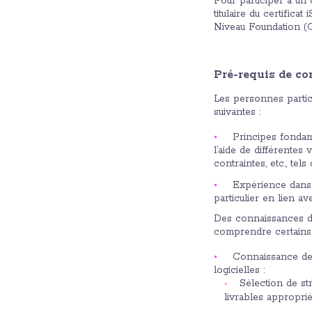
Pour participer à u
titulaire du certific
Niveau Foundation (
Pré-requis de co
Les personnes partic
suivantes :
Principes fondam
l’aide de différentes
contraintes, etc., te
Expérience dans 
particulier en lien av
Des connaissances da
comprendre certains
Connaissance des 
logicielles :
Sélection de st
livrables approprié