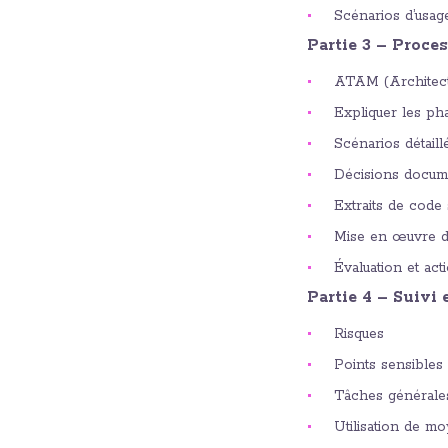
Scénarios d’usage
Partie 3 – Proce
ATAM (Architect
Expliquer les p
Scénarios détaill
Décisions docum
Extraits de code
Mise en œuvre d’u
Évaluation et ac
Partie 4 – Suivi 
Risques
Points sensibles
Tâches générales
Utilisation de m