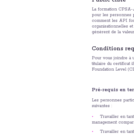
Public cible
La formation CPSA-A s
pour les personnes 
comment les API fonc
organisationnelles et
génèrent de la valeur
Conditions req
Pour vous joindre à
titulaire du certific
Foundation Level (C
Pré-requis en te
Les personnes partic
suivantes :
Travailler en tan
management compar
Travailler en ta