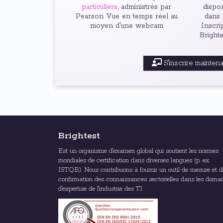
particuliers
, administrés par
dispon
Pearson Vue en temps réel au
dans
moyen d'une webcam
Inscri
Bright
S'inscrire mainten
Brightest
Est un organisme d'examen global qui soutient les normes
mondiales de certification dans diverses langues (p. ex.
ISTQB). Nous contribuons à fournir un outil de mesure et d
confirmation des connaissances sectorielles dans les doma
d'expertise de l'industrie des TI.