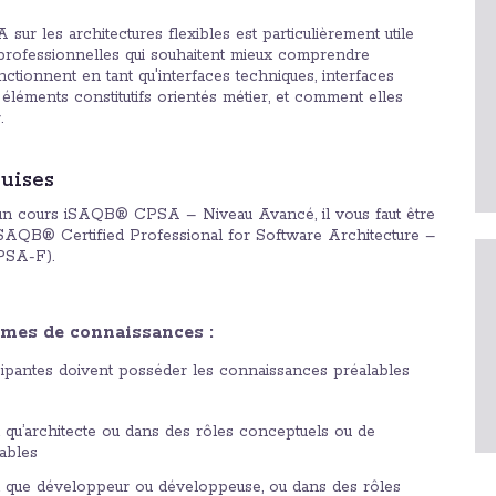
ur les architectures flexibles est particulièrement utile
professionnelles qui souhaitent mieux comprendre
tionnent en tant qu'interfaces techniques, interfaces
 éléments constitutifs orientés métier, et comment elles
.
uises
 un cours iSAQB® CPSA – Niveau Avancé, il vous faut être
at iSAQB® Certified Professional for Software Architecture –
PSA-F).
rmes de connaissances :
ipantes doivent posséder les connaissances préalables
t qu’architecte ou dans des rôles conceptuels ou de
ables
nt que développeur ou développeuse, ou dans des rôles