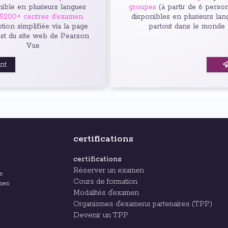
ible en plusieurs langues
groupes
(à partir de 6 perso
5200+ centres d’examen
.
disponibles en plusieurs lan
ption simplifiée via la page
partout dans le monde
est du site web de Pearson
Vue
ant
certifications
certifications
Réserver un examen
e
Cours de formation
ines
Modalités d'examen
Organismes d'examens partenaires (T.P.P.)
Devenir un T.P.P.