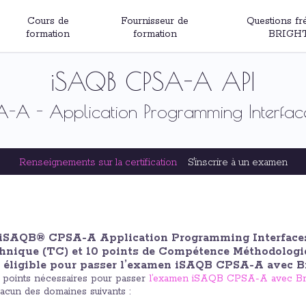
Cours de
Fournisseur de
Questions fr
formation
formation
BRIGH
iSAQB CPSA-A API
A - Application Programming Interface
Renseignements sur la certification
S'inscrire à un examen
 iSAQB® CPSA-A Application Programming Interface
nique (TC) et 10 points de Compétence Méthodolog
re éligible pour passer l’examen iSAQB CPSA-A avec B
 points nécessaires pour passer
l’examen iSAQB CPSA-A avec Bri
cun des domaines suivants :