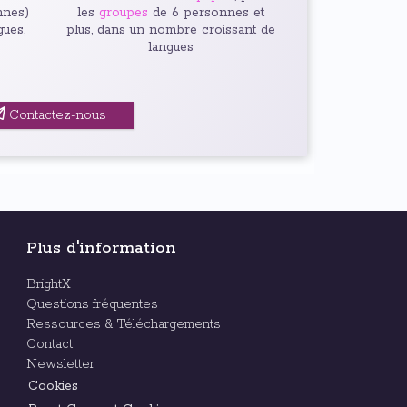
nnes)
les
groupes
de 6 personnes et
gues,
plus, dans un nombre croissant de
langues
Contactez-nous
Plus d'information
BrightX
Questions fréquentes
Ressources & Téléchargements
Contact
Newsletter
Cookies