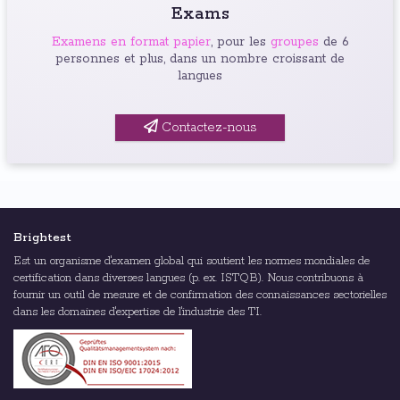
Exams
Examens en format papier
, pour les
groupes
de 6
personnes et plus, dans un nombre croissant de
langues
Contactez-nous
Brightest
Est un organisme d'examen global qui soutient les normes mondiales de
certification dans diverses langues (p. ex. ISTQB). Nous contribuons à
fournir un outil de mesure et de confirmation des connaissances sectorielles
dans les domaines d'expertise de l'industrie des TI.