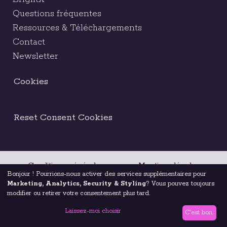
Questions fréquentes
Ressources & Téléchargements
Contact
Newsletter
Cookies
Reset Consent Cookies
Conditions générales
Mentions légales
Bonjour ! Pourrions-nous activer des services supplémentaires pour
Marketing, Analytics, Security & Styling
? Vous pouvez toujours
Code d’éthique
modifier ou retirer votre consentement plus tard.
Laissez-moi choisir
Politique de confidentialité
© 2026 Brightest
C'est bon.