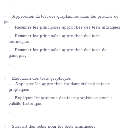
Approches du test des graphismes dans les produits de
jeu
Résumer les principales approches des tests artistiques
Résumer les principales approches des tests
techniques
Résumer les principales approches des tests de
gameplay.
Exécution des tests graphiques
Appliquer les approches fondamentales des tests
graphiques
Expliquer l'importance des tests graphiques pour la
validité historique.
Support des outils pour les tests graphiques