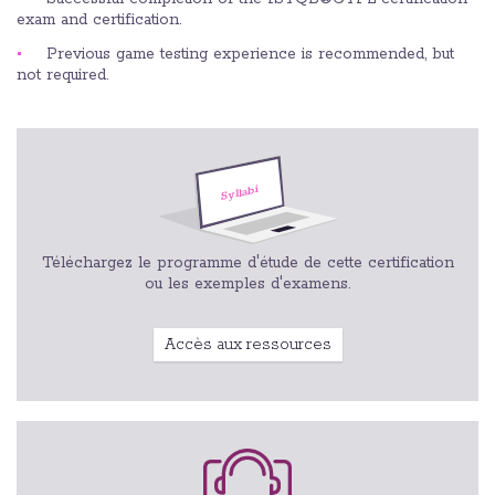
exam and certification.
Previous game testing experience is recommended, but
not required.
Téléchargez le programme d'étude de cette certification
ou les exemples d'examens.
Accès aux ressources