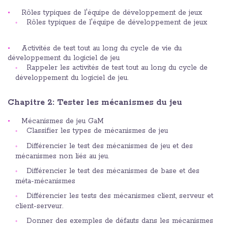
Rôles typiques de l'équipe de développement de jeux
Rôles typiques de l'équipe de développement de jeux
Activités de test tout au long du cycle de vie du
développement du logiciel de jeu
Rappeler les activités de test tout au long du cycle de
développement du logiciel de jeu.
Chapitre 2: Tester les mécanismes du jeu
Mécanismes de jeu GaM
Classifier les types de mécanismes de jeu
Différencier le test des mécanismes de jeu et des
mécanismes non liés au jeu.
Différencier le test des mécanismes de base et des
méta-mécanismes
Différencier les tests des mécanismes client, serveur et
client-serveur.
Donner des exemples de défauts dans les mécanismes