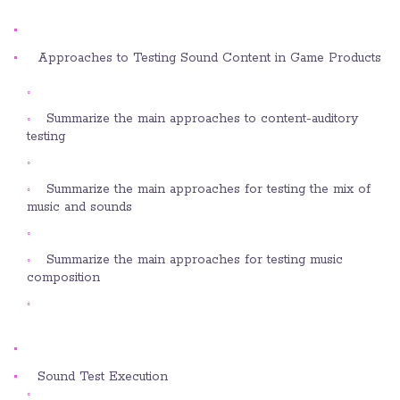
Approaches to Testing Sound Content in Game Products
Summarize the main approaches to content-auditory
testing
Summarize the main approaches for testing the mix of
music and sounds
Summarize the main approaches for testing music
composition
Sound Test Execution