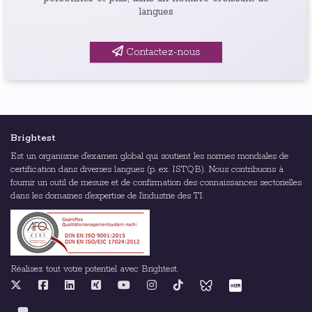
langues
Contactez-nous
Brightest
Est un organisme d'examen global qui soutient les normes mondiales de
certification dans diverses langues (p. ex. ISTQB). Nous contribuons à
fournir un outil de mesure et de confirmation des connaissances sectorielles
dans les domaines d'expertise de l'industrie des TI.
Réalisez tout votre potentiel avec Brightest.