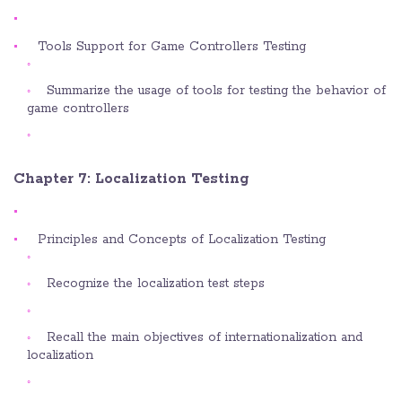
Tools Support for Game Controllers Testing
Summarize the usage of tools for testing the behavior of
game controllers
Chapter 7: Localization Testing
Principles and Concepts of Localization Testing
Recognize the localization test steps
Recall the main objectives of internationalization and
localization