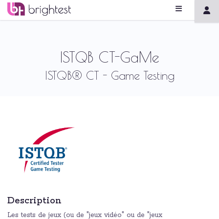
ISTQB CT-GaMe
ISTQB® CT - Game Testing
Description
Les tests de jeux (ou de "jeux vidéo" ou de "jeux