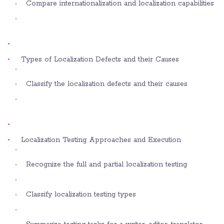
Compare internationalization and localization capabilities
Types of Localization Defects and their Causes
Classify the localization defects and their causes
Localization Testing Approaches and Execution
Recognize the full and partial localization testing
Classify localization testing types