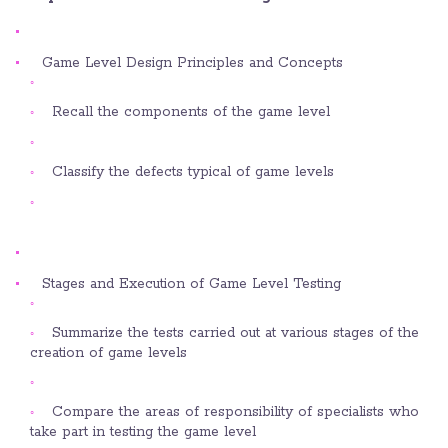
Game Level Design Principles and Concepts
Recall the components of the game level
Classify the defects typical of game levels
Stages and Execution of Game Level Testing
Summarize the tests carried out at various stages of the
creation of game levels
Compare the areas of responsibility of specialists who
take part in testing the game level