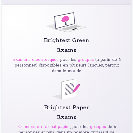
Brightest Green
Exams
Examens électroniques
pour les
groupes
(à partir de 6
personnes) disponibles en plusieurs langues, partout
dans le monde
Brightest Paper
Exams
Examens en format papier
, pour les
groupes
de 6
personnes et plus, dans un nombre croissant de