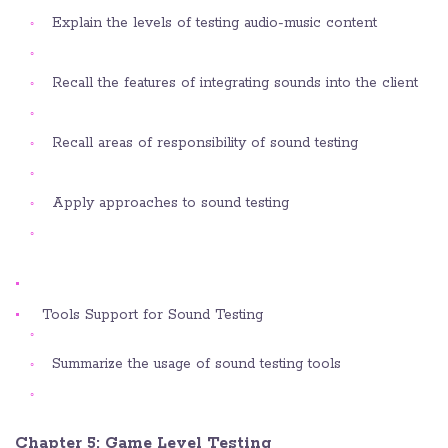
Explain the levels of testing audio-music content
Recall the features of integrating sounds into the client
Recall areas of responsibility of sound testing
Apply approaches to sound testing
Tools Support for Sound Testing
Summarize the usage of sound testing tools
Chapter 5: Game Level Testing