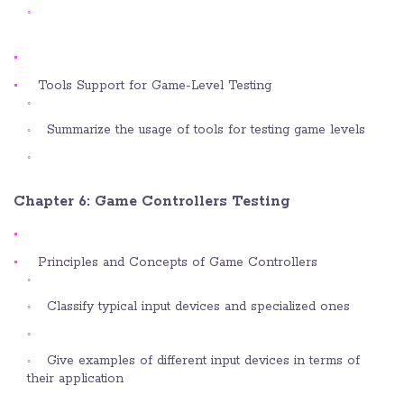
Tools Support for Game-Level Testing
Summarize the usage of tools for testing game levels
Chapter 6: Game Controllers Testing
Principles and Concepts of Game Controllers
Classify typical input devices and specialized ones
Give examples of different input devices in terms of
their application