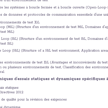
es d'un environnement de test
tre les systèmes à boucle fermée et à boucle ouverte (Open-Loop
ses de données et protocoles de communication essentiels d'une u
vironnements de test XiL
op (MiL) (Structure d'un environnement de test MiL, Domaines d'appl
test MiL)
 Loop (SiL) (Structure d'un environnement de test SiL, Domaines d'ap
est SiL)
 Loop (HiL) (Structure of a HiL test environment, Application area
 environnements de test XiL (Avantages et inconvénients du test 
un ou plusieurs environnements de test, Classification des environn
al.
niques d'essais statiques et dynamiques spécifiques 
is statiques
irectives 2012
s de qualité pour la révision des exigences
ai dynamique