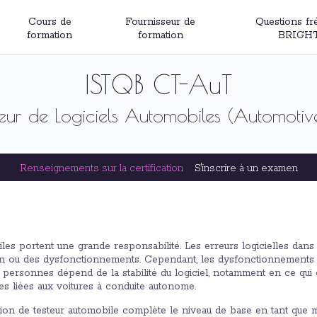
Cours de
Fournisseur de
Questions fr
formation
formation
BRIGH
ISTQB CT-AuT
eur de Logiciels Automobiles (Automotive
Renseignements sur la certification
S'inscrire à un examen
iles portent une grande responsabilité. Les erreurs logicielles dan
ion ou des dysfonctionnements. Cependant, les dysfonctionnements 
es personnes dépend de la stabilité du logiciel, notamment en ce qu
s liées aux voitures à conduite autonome.
ion de testeur automobile complète le niveau de base en tant que mo