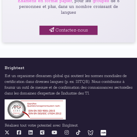
Examens en format papier
, pour les
groupes
de 6
personnes et plus, dans un nombre croissant de
langues
Contactez-nous
Brightest
Est un organisme d'examen global qui soutient les normes mondiales de
certification dans diverses langues (p. ex. ISTQB). Nous contribuons à
fournir un outil de mesure et de confirmation des connaissances sectorielles
dans les domaines d'expertise de l'industrie des TI.
Réalisez tout votre potentiel avec Brightest.