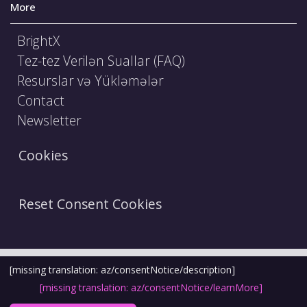
More
BrightX
Tez-tez Verilən Suallar (FAQ)
Resurslar və Yükləmələr
Contact
Newsletter
Cookies
Reset Consent Cookies
Şərtlər və Qaydalar
Hüquqi Bildiriş
[missing translation: az/consentNotice/description]
[missing translation: az/consentNotice/learnMore]
Etika Kodeksi
Məxfilik Siyasəti