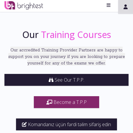
Our
Training Courses
Our accredited Training Provider Partners
are
happy to
support you on your journey if you are
looking to prepare
yourself for any of the exams we offer
.
See Our T.P.P.
Become a T.P.P
Komandanız üçün fərdi təlim sifariş edin