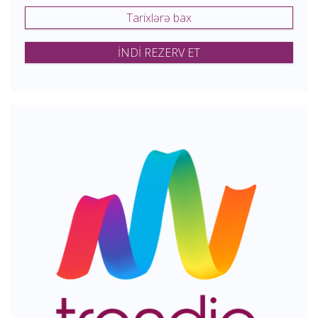
Tarixlərə bax
İNDİ REZERV ET