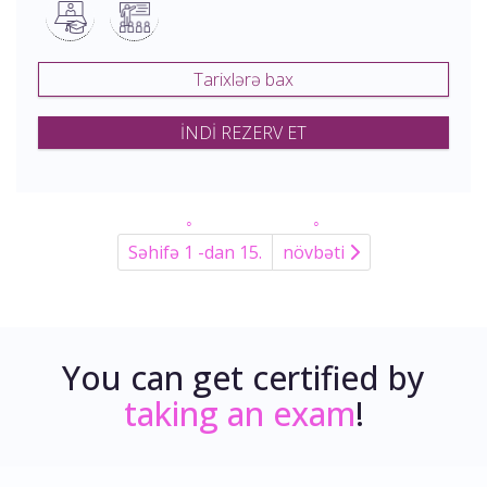
Tarixlərə bax
İNDİ REZERV ET
Səhifə 1 -dan 15.
növbəti
You can get certified by
taking an exam
!