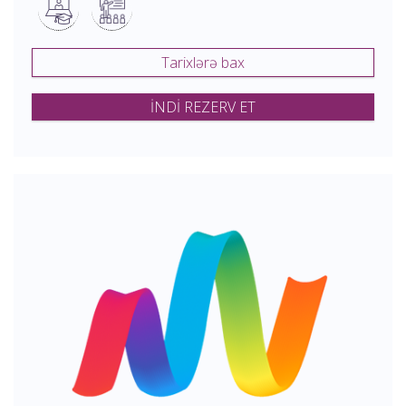
Tarixlərə bax
İNDİ REZERV ET