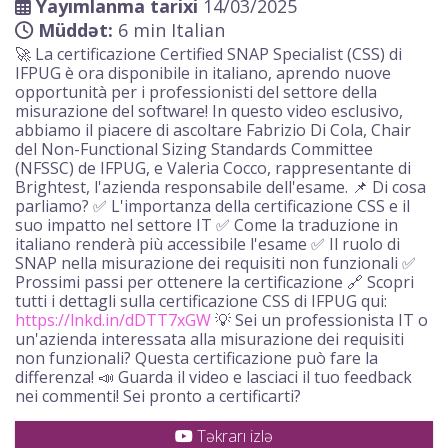
Yayımlanma tarixi
14/03/2025
Müddət:
6 min Italian
🚀 La certificazione Certified SNAP Specialist (CSS) di
IFPUG è ora disponibile in italiano, aprendo nuove
opportunità per i professionisti del settore della
misurazione del software! In questo video esclusivo,
abbiamo il piacere di ascoltare Fabrizio Di Cola, Chair
del Non-Functional Sizing Standards Committee
(NFSSC) de IFPUG, e Valeria Cocco, rappresentante di
Brightest, l'azienda responsabile dell'esame. 📌 Di cosa
parliamo? ✅ L'importanza della certificazione CSS e il
suo impatto nel settore IT ✅ Come la traduzione in
italiano renderà più accessibile l'esame ✅ Il ruolo di
SNAP nella misurazione dei requisiti non funzionali ✅
Prossimi passi per ottenere la certificazione 🔗 Scopri
tutti i dettagli sulla certificazione CSS di IFPUG qui:
https://lnkd.in/dDTT7xGW
💡 Sei un professionista IT o
un'azienda interessata alla misurazione dei requisiti
non funzionali? Questa certificazione può fare la
differenza! 📣 Guarda il video e lasciaci il tuo feedback
nei commenti! Sei pronto a certificarti?
Təkrarı izlə