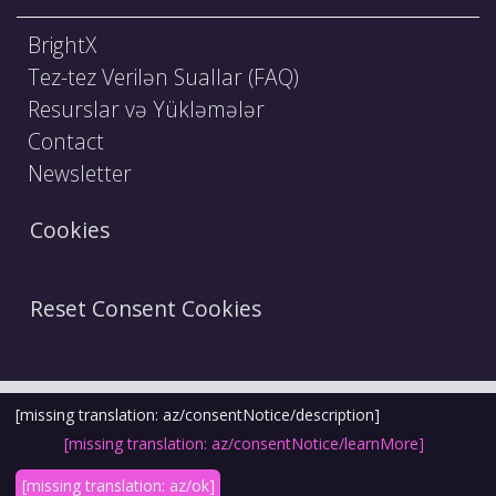
BrightX
Tez-tez Verilən Suallar (FAQ)
Resurslar və Yükləmələr
Contact
Newsletter
Cookies
Reset Consent Cookies
Şərtlər və Qaydalar
Hüquqi Bildiriş
[missing translation: az/consentNotice/description]
[missing translation: az/consentNotice/learnMore]
Etika Kodeksi
Məxfilik Siyasəti
[missing translation: az/ok]