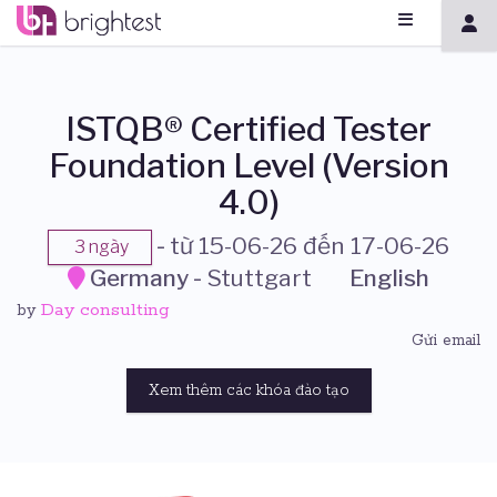
ISTQB® Certified Tester
Foundation Level (Version
4.0)
-
từ 15-06-26 đến 17-06-26
3 ngày
Germany
-
Stuttgart
English
Day consulting
by
Gửi email
Xem thêm các khóa đào tạo