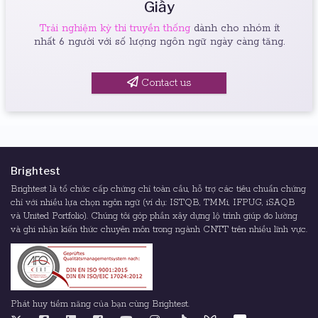
Giấy
Trải nghiệm kỳ thi truyền thống
dành cho nhóm ít
nhất 6 người với số lượng ngôn ngữ ngày càng tăng.
Contact us
Brightest
Brightest là tổ chức cấp chứng chỉ toàn cầu, hỗ trợ các tiêu chuẩn chứng
chỉ với nhiều lựa chọn ngôn ngữ (ví dụ: ISTQB, TMMi, IFPUG, iSAQB
và United Portfolio). Chúng tôi góp phần xây dựng lộ trình giúp đo lường
và ghi nhận kiến thức chuyên môn trong ngành CNTT trên nhiều lĩnh vực.
Phát huy tiềm năng của bạn cùng Brightest.