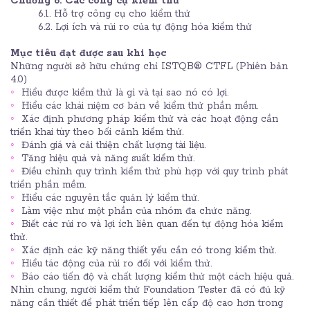
Chương 6:
Các công cụ kiểm thử
6.1. Hỗ trợ công cụ cho kiểm thử
6.2. Lợi ích và rủi ro của tự động hóa kiểm thử
Mục tiêu đạt được sau khi học
Những người sở hữu chứng chỉ ISTQB® CTFL (Phiên bản
4.0)
Hiểu được kiểm thử là gì và tại sao nó có lợi.
Hiểu các khái niệm cơ bản về kiểm thử phần mềm.
Xác định phương pháp kiểm thử và các hoạt động cần
triển khai tùy theo bối cảnh kiểm thử.
Đánh giá và cải thiện chất lượng tài liệu.
Tăng hiệu quả và năng suất kiểm thử.
Điều chỉnh quy trình kiểm thử phù hợp với quy trình phát
triển phần mềm.
Hiểu các nguyên tắc quản lý kiểm thử.
Làm việc như một phần của nhóm đa chức năng.
Biết các rủi ro và lợi ích liên quan đến tự động hóa kiểm
thử.
Xác định các kỹ năng thiết yếu cần có trong kiểm thử.
Hiểu tác động của rủi ro đối với kiểm thử.
Báo cáo tiến độ và chất lượng kiểm thử một cách hiệu quả.
Nhìn chung, người kiểm thử Foundation Tester đã có đủ kỹ
năng cần thiết để phát triển tiếp lên cấp độ cao hơn trong