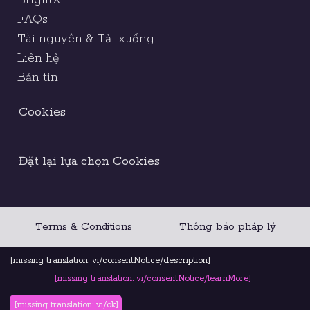
BrightX
FAQs
Tài nguyên & Tải xuống
Liên hệ
Bản tin
Cookies
Đặt lại lựa chọn Cookies
Terms & Conditions
Thông báo pháp lý
Bộ quy tắc đạo đức
[missing translation: vi/consentNotice/description]
[missing translation: vi/consentNotice/learnMore]
Chính sách quyền riêng tư
[missing translation: vi/ok]