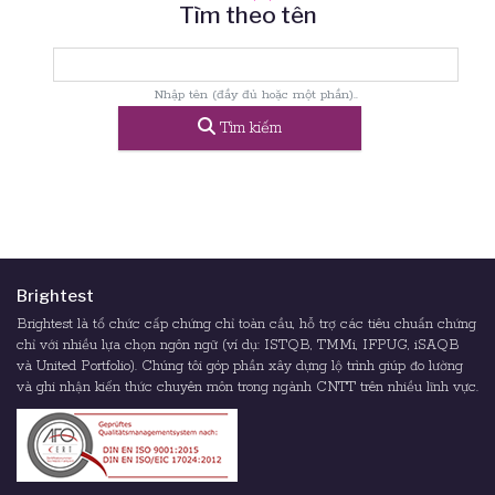
Tìm theo tên
Nhập tên (đầy đủ hoặc một phần)..
Tìm kiếm
Brightest
Brightest là tổ chức cấp chứng chỉ toàn cầu, hỗ trợ các tiêu chuẩn chứng
chỉ với nhiều lựa chọn ngôn ngữ (ví dụ: ISTQB, TMMi, IFPUG, iSAQB
và United Portfolio). Chúng tôi góp phần xây dựng lộ trình giúp đo lường
và ghi nhận kiến thức chuyên môn trong ngành CNTT trên nhiều lĩnh vực.