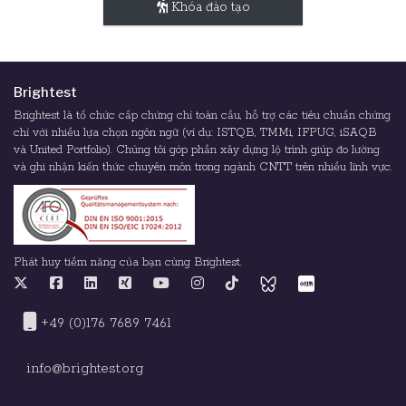
Khóa đào tạo
Brightest
Brightest là tổ chức cấp chứng chỉ toàn cầu, hỗ trợ các tiêu chuẩn chứng
chỉ với nhiều lựa chọn ngôn ngữ (ví dụ: ISTQB, TMMi, IFPUG, iSAQB
và United Portfolio). Chúng tôi góp phần xây dựng lộ trình giúp đo lường
và ghi nhận kiến thức chuyên môn trong ngành CNTT trên nhiều lĩnh vực.
Phát huy tiềm năng của bạn cùng Brightest.
+49 (0)176 7689 7461
info@brightest.org