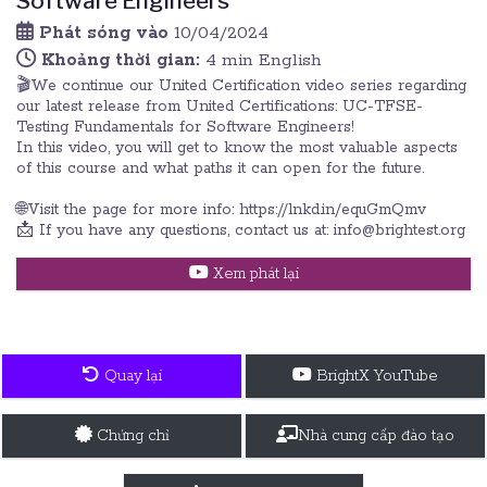
Software Engineers
Phát sóng vào
10/04/2024
Khoảng thời gian:
4 min English
🎬We continue our United Certification video series regarding
our latest release from United Certifications: UC-TFSE-
Testing Fundamentals for Software Engineers!
In this video, you will get to know the most valuable aspects
of this course and what paths it can open for the future.
🌐Visit the page for more info: https://lnkd.in/equGmQmv
📩 If you have any questions, contact us at: info@brightest.org
Xem phát lại
Quay lại
BrightX YouTube
Chứng chỉ
Nhà cung cấp đào tạo