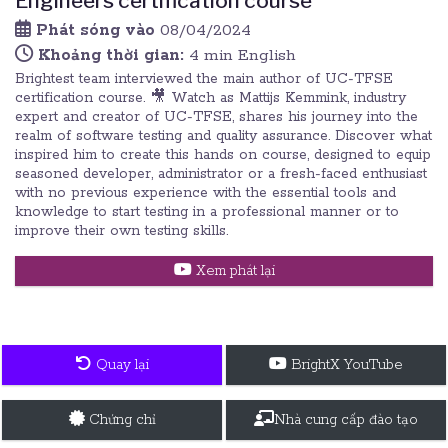
Engineers certification course
Phát sóng vào
08/04/2024
Khoảng thời gian:
4 min English
Brightest team interviewed the main author of UC-TFSE
certification course. 🎥 Watch as Mattijs Kemmink, industry
expert and creator of UC-TFSE, shares his journey into the
realm of software testing and quality assurance. Discover what
inspired him to create this hands on course, designed to equip
seasoned developer, administrator or a fresh-faced enthusiast
with no previous experience with the essential tools and
knowledge to start testing in a professional manner or to
improve their own testing skills.
Xem phát lại
Quay lại
BrightX YouTube
Chứng chỉ
Nhà cung cấp đào tạo