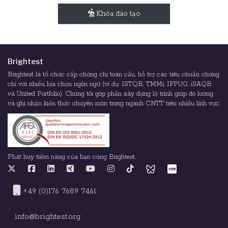
Khóa đào tạo
Brightest
Brightest là tổ chức cấp chứng chỉ toàn cầu, hỗ trợ các tiêu chuẩn chứng
chỉ với nhiều lựa chọn ngôn ngữ (ví dụ: ISTQB, TMMi, IFPUG, iSAQB
và United Portfolio). Chúng tôi góp phần xây dựng lộ trình giúp đo lường
và ghi nhận kiến thức chuyên môn trong ngành CNTT trên nhiều lĩnh vực.
Phát huy tiềm năng của bạn cùng Brightest.
+49 (0)176 7689 7461
info@brightest.org