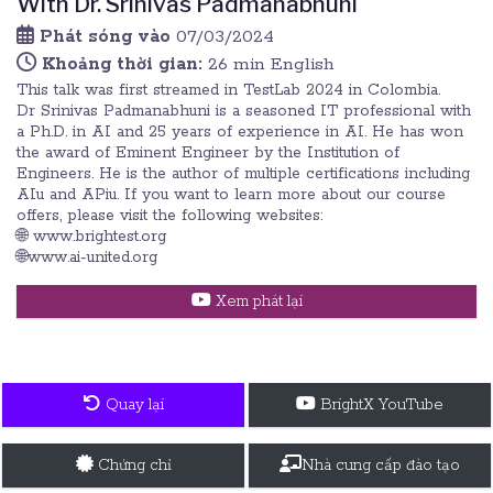
With Dr. Srinivas Padmanabhuni
Phát sóng vào
07/03/2024
Khoảng thời gian:
26 min English
This talk was first streamed in TestLab 2024 in Colombia.
Dr Srinivas Padmanabhuni is a seasoned IT professional with
a Ph.D. in AI and 25 years of experience in AI. He has won
the award of Eminent Engineer by the Institution of
Engineers. He is the author of multiple certifications including
AIu and APiu. If you want to learn more about our course
offers, please visit the following websites:
🌐 www.brightest.org
🌐www.ai-united.org
Xem phát lại
Quay lại
BrightX YouTube
Chứng chỉ
Nhà cung cấp đào tạo