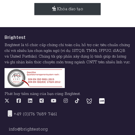
Khóa đào tạo
Brightest
Brightest là tổ chức cấp chứng chỉ toàn cầu, hỗ trợ các tiêu chuẩn chứng
chỉ với nhiều lựa chọn ngôn ngữ (ví dụ: ISTQB, TMMi, IFPUG, iSAQB
và United Portfolio). Chúng tôi góp phần xây dựng lộ trình giúp đo lường
và ghi nhận kiến thức chuyên môn trong ngành CNTT trên nhiều lĩnh vực.
Phát huy tiềm năng của bạn cùng Brightest.
+49 (0)176 7689 7461
info@brightest.org