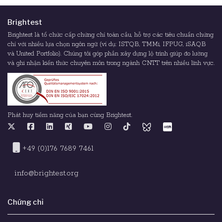
Brightest
Brightest là tổ chức cấp chứng chỉ toàn cầu, hỗ trợ các tiêu chuẩn chứng
chỉ với nhiều lựa chọn ngôn ngữ (ví dụ: ISTQB, TMMi, IFPUG, iSAQB
và United Portfolio). Chúng tôi góp phần xây dựng lộ trình giúp đo lường
và ghi nhận kiến thức chuyên môn trong ngành CNTT trên nhiều lĩnh vực.
Phát huy tiềm năng của bạn cùng Brightest.
+49 (0)176 7689 7461
info@brightest.org
Chứng chỉ