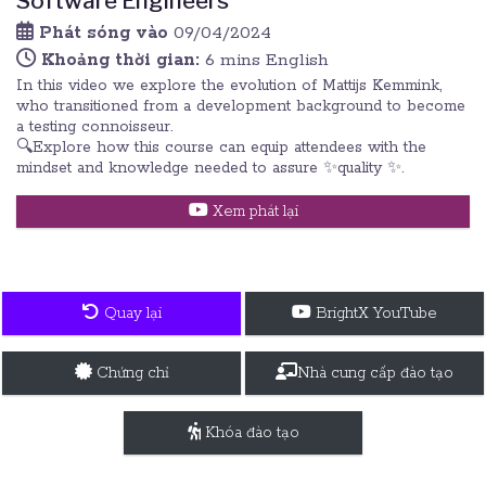
Software Engineers
Phát sóng vào
09/04/2024
Khoảng thời gian:
6 mins English
In this video we explore the evolution of Mattijs Kemmink,
who transitioned from a development background to become
a testing connoisseur.
🔍Explore how this course can equip attendees with the
mindset and knowledge needed to assure ✨quality ✨.
Xem phát lại
Quay lại
BrightX YouTube
Chứng chỉ
Nhà cung cấp đào tạo
Khóa đào tạo