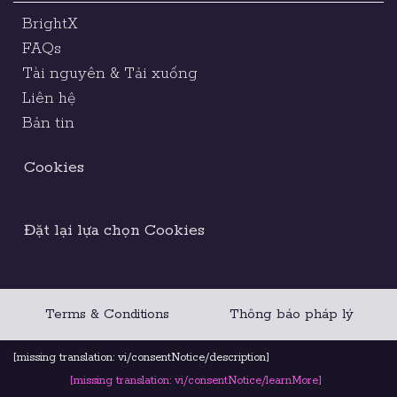
BrightX
FAQs
Tài nguyên & Tải xuống
Liên hệ
Bản tin
Cookies
Đặt lại lựa chọn Cookies
Terms & Conditions
Thông báo pháp lý
Bộ quy tắc đạo đức
[missing translation: vi/consentNotice/description]
[missing translation: vi/consentNotice/learnMore]