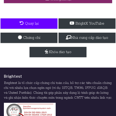
Quay lại
BrightX YouTube
Chứng chỉ
Nhà cung cấp đào tạo
Khóa đào tạo
Brightest
Brightest là tổ chức cấp chứng chỉ toàn cầu, hỗ trợ các tiêu chuẩn chứng
chỉ với nhiều lựa chọn ngôn ngữ (ví dụ: ISTQB, TMMi, IFPUG, iSAQB
và United Portfolio). Chúng tôi góp phần xây dựng lộ trình giúp đo lường
và ghi nhận kiến thức chuyên môn trong ngành CNTT trên nhiều lĩnh vực.