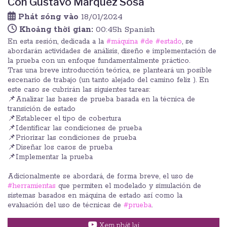
Con Gustavo Márquez Sosa
Phát sóng vào
18/01/2024
Khoảng thời gian:
00:45h Spanish
En esta sesión, dedicada a la
#máquina
#de
#estado
, se
abordarán actividades de análisis, diseño e implementación de
la prueba con un enfoque fundamentalmente práctico.
Tras una breve introducción teórica, se planteará un posible
escenario de trabajo (un tanto alejado del camino feliz ). En
este caso se cubrirán las siguientes tareas:
📌Analizar las bases de prueba basada en la técnica de
transición de estado
📌Establecer el tipo de cobertura
📌Identificar las condiciones de prueba
📌Priorizar las condiciones de prueba
📌Diseñar los casos de prueba
📌Implementar la prueba
Adicionalmente se abordará, de forma breve, el uso de
#herramientas
que permiten el modelado y simulación de
sistemas basados en máquina de estado así como la
evaluación del uso de técnicas de
#prueba
.
Xem phát lại