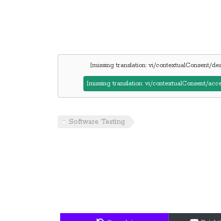
[missing translation: vi/contextualConsent/des
[missing translation: vi/contextualConsent/ac
Software Testing