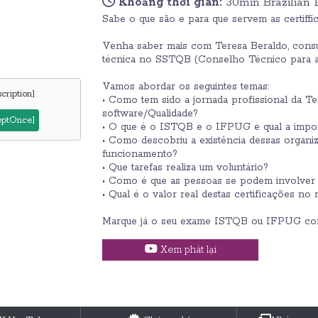
Khoảng thời gian:
30min Brazilian
Sabe o que são e para que servem as certif
Venha saber mais com Teresa Beraldo, consu
técnica no SSTQB (Conselho Técnico para a
Vamos abordar os seguintes temas:
cription]
• Como tem sido a jornada profissional da T
software/Qualidade?
ceptOnce]
• O que é o ISTQB e o IFPUG e qual a import
• Como descobriu a existência dessas organ
funcionamento?
• Que tarefas realiza um voluntário?
• Como é que as pessoas se podem involver 
• Qual é o valor real destas certificações no
Marque já o seu exame ISTQB ou IFPUG com
Xem phát lại