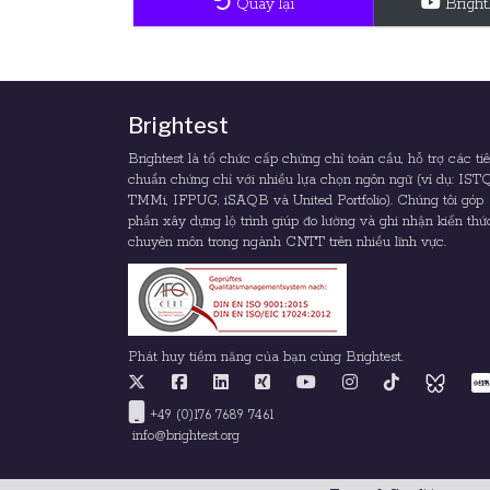
Quay lại
Brigh
Brightest
Brightest là tổ chức cấp chứng chỉ toàn cầu, hỗ trợ các ti
chuẩn chứng chỉ với nhiều lựa chọn ngôn ngữ (ví dụ: IST
TMMi, IFPUG, iSAQB và United Portfolio). Chúng tôi góp
phần xây dựng lộ trình giúp đo lường và ghi nhận kiến thứ
chuyên môn trong ngành CNTT trên nhiều lĩnh vực.
Phát huy tiềm năng của bạn cùng Brightest.
+49 (0)176 7689 7461
info@brightest.org