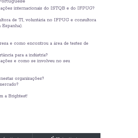
 Portuguese
ficações internacionais do ISTQB e do IFPUG?
ltora de TI, voluntária no IFPUG e consultora
 Espanha).
eresa e como encontrou a área de testes de
ância para a indústria?
izações e como se involveu no seu
nestas organizações?
 mercado?
 a Brightest!