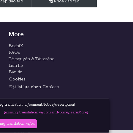
cấp đào tạo
Khóa đào tạo
More
BrightX
FAQs
Tài nguyên & Tải xuống
Liên hệ
Bản tin
Cookies
Đặt lại lựa chọn Cookies
ng translation: vi/consentNotice/description]
[missing translation: vi/consentNotice/learnMore]
ing translation: vi/ok]