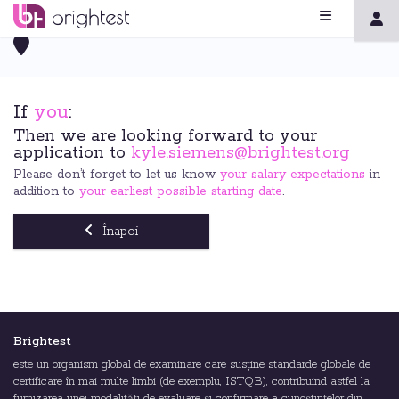
If
you
:
Then we are looking forward to your
application to
kyle.siemens@brightest.org
Please don’t forget to let us know
your salary expectations
in
addition to
your earliest possible starting date
.
Înapoi
Brightest
este un organism global de examinare care susține standarde globale de
certificare în mai multe limbi (de exemplu, ISTQB), contribuind astfel la
furnizarea unei modalități de evaluare și confirmare a cunoștințelor din