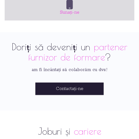
Sunați-ne
Doriți să deveniți un
partener
furnizor de formare
?
am fi încântați să colaborăm cu dvs.!
Contactați-ne
Joburi și
cariere