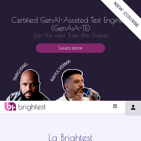
NEW COURSE
Certified GenAI-Assisted Test Engineer
(GenAiA-TE)
Join the next Train-the-Trainer
Learn more
La Brightest