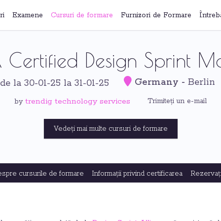
ri
Examene
Cursuri de formare
Furnizori de Formare
Întreb
Certified Design Sprint M
Germany
-
Berlin
de la 30-01-25 la 31-01-25
trendig technology services
Trimiteți un e-mail
by
Vedeți mai multe cursuri de formare
despre cursurile de formare
Informații privind certificarea
Rezervaț