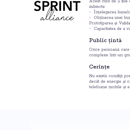
Acest curs de 2 zile
subiecte:
Înțelegerea bunelor
Obținerea unei bune
Prototiparea și Valida
Capacitatea de a va
Public țintă
Orice persoană care 
complexe într-un gru
Cerințe
Nu există condiții pre
decât de energie și ca
telefoane mobile și e-