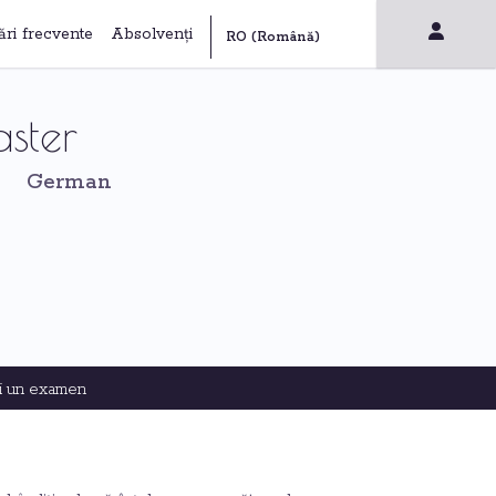
ări frecvente
Absolvenți
aster
German
i un examen