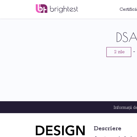
Certifică
DSA 
-
2 zile
Informații 
Descriere