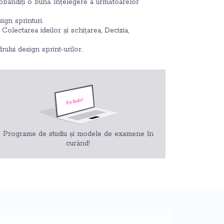
obândiți o bună înțelegere a următoarelor
ign sprinturi.
Colectarea ideilor și schițarea, Decizia,
rului design sprint-urilor.
Programe de studiu și modele de examene în
curând!