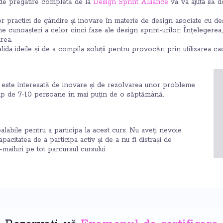
 de pregătire completă de la
Design Sprint Alliance
vă va ajuta să d
 practici de gândire și inovare în materie de design asociate cu des
 cunoașteri a celor cinci faze ale design sprint-urilor: Înțelegerea, 
rea.
lida ideile și de a compila soluții pentru provocări prin utilizarea cad
este interesată de inovare și de rezolvarea unor probleme
p de 7-10 persoane în mai puțin de o săptămână.
alabile pentru a participa la acest curs. Nu aveți nevoie
pacitatea de a participa activ și de a nu fi distrași de
mailuri pe tot parcursul cursului.