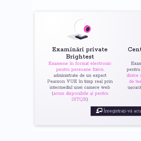
Examinări private
Cen
Brightest
Examene în format electronic
Exam
pentru persoane fizice,
pentru
administrate de un expert
dintre
Pearson VUE în timp real prin
de tes
intermediul unei camere web
ușoar
(
acum disponibile și pentru
ISTQB
).
Înregistrați-vă ac