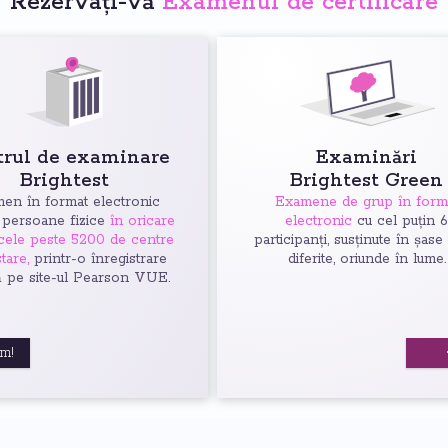
Rezervați-vă
Examenul de certificare
trul de examinare
Examinări
Brightest
Brightest Green
en în format electronic
Examene de grup în form
 persoane fizice
în oricare
electronic
cu cel puțin 
 cele peste 5200 de centre
participanți, susținute în șase
tare,
printr-o înregistrare
diferite, oriunde în lume.
ă pe site-ul Pearson VUE.
um!