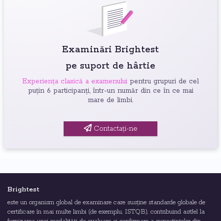
Examinări Brightest
pe suport de hârtie
Experiența clasică a examenului
pentru grupuri de cel
puțin 6 participanți, într-un număr din ce în ce mai
mare de limbi.
Contactați-ne
Brightest
este un organism global de examinare care susține standarde globale de
certificare în mai multe limbi (de exemplu, ISTQB), contribuind astfel la