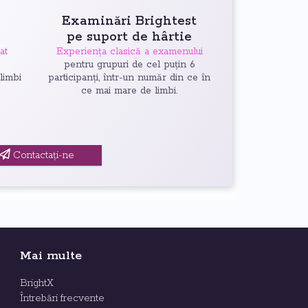
Examinări Brightest
pe suport de hârtie
at
Experiența clasică a examenului
6
pentru grupuri de cel puțin 6
 limbi
participanți, într-un număr din ce în
ce mai mare de limbi.
Contactați-ne
Mai multe
BrightX
Întrebări frecvente