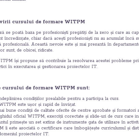
lvirii cursului de formare WITPM
să se poată baza pe profesioniști pregătiți de la zero și care au capa
t încredințate, chiar dacă acești profesioniști nu au acumulat încă su
ă profesională. Această nevoie este și mai presantă în departamentel
or sunt, de obicei, ridicate.
TPM își propune să contribuie la rezolvarea acestei probleme prin 
tici în executarea și gestionarea proiectelor IT.
le cursului de formare WITPM sunt:
eplinirea condițiilor prealabile pentru a participa la curs.
WITPM este ușor și rapid de învățat.
mai bune condiții de calitate oferite de centre aprobate și formatori ac
hidul oficial WITPM, exerciții corectate și slide-uri de curs care in
ul primește un set extins de instrumente gata de utilizare în activit
îi este asociată o certificare care îmbogățește curriculumul și dis
domeniul proiectelor IT.