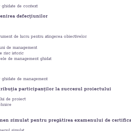
r ghidate de context
enirea defecțiunilor
ument de lucru pentru atingerea obiectivelor
țiuni de management
 risc istoric
sele de management ghidat
or ghidate de management
ribuția participanților la succesul proiectului
lui de proiect
ehnice
men simulat pentru pregătirea examenului de certific
menul simulat