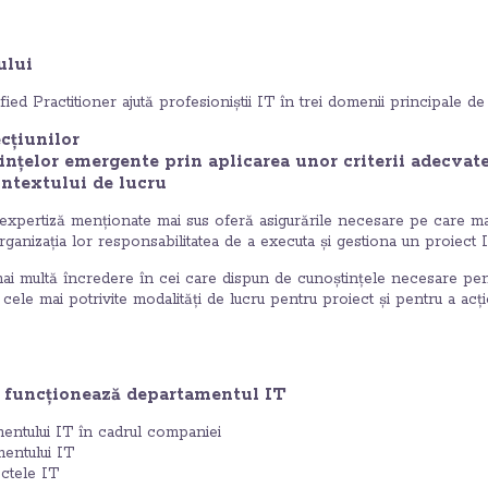
ului
d Practitioner ajută profesioniștii IT în trei domenii principale de 
cțiunilor
ințelor emergente prin aplicarea unor criterii adecvat
ontextului de lucru
expertiză menționate mai sus oferă asigurările necesare pe care man
rganizația lor responsabilitatea de a executa și gestiona un proiect I
ai multă încredere în cei care dispun de cunoștințele necesare pen
 cele mai potrivite modalități de lucru pentru proiect și pentru a ac
 funcționează departamentul IT
ntului IT în cadrul companiei
entului IT
ectele IT