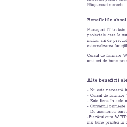
Răspunsuri corecte
Beneficiile abso
Managerii IT trebuie 
proiectele care le sun
multor ani de practic
externalizarea funcțiil
Cursul de formare WI
unui set de bune prac
Alte beneficii a
- Nu este necesară înd
- Cursul de formare 
- Este livrat în cele 
- Cursantul primește g
- De asemenea, cursant
-Fiecărui curs WITPM 
mai bune practici în 