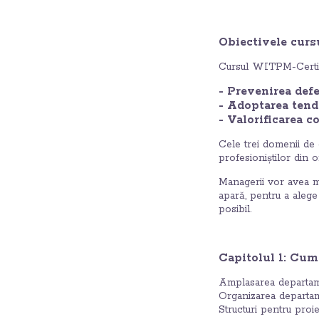
Obiectivele curs
Cursul WITPM-Certifie
- Prevenirea defe
- Adoptarea tend
- Valorificarea c
Cele trei domenii de 
profesioniștilor din o
Managerii vor avea m
apară, pentru a alege
posibil.
Capitolul 1: Cum
Amplasarea departame
Organizarea departam
Structuri pentru proi