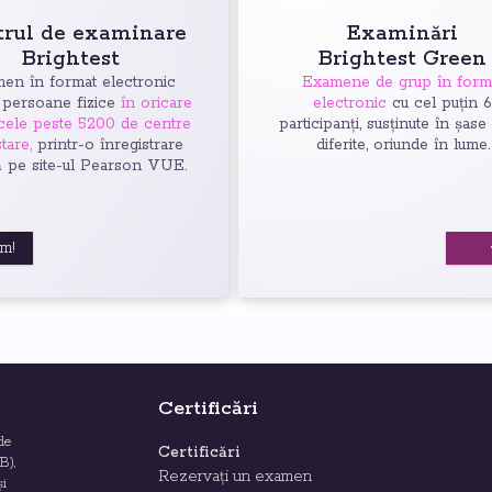
trul de examinare
Examinări
Brightest
Brightest Green
en în format electronic
Examene de grup în form
 persoane fizice
în oricare
electronic
cu cel puțin 
 cele peste 5200 de centre
participanți, susținute în șase
tare,
printr-o înregistrare
diferite, oriunde în lume.
ă pe site-ul Pearson VUE.
um!
Certificări
de
Certificări
B),
Rezervați un examen
și