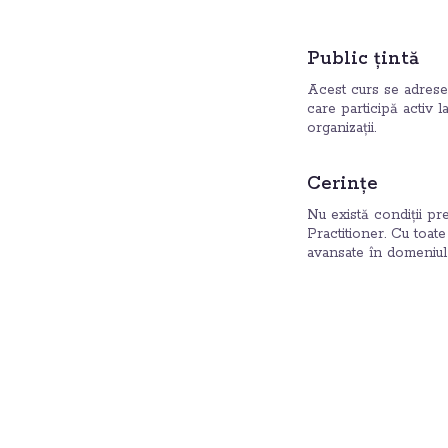
Public țintă
Acest curs se adresea
care participă activ 
organizații.
Cerințe
Nu există condiții pr
Practitioner. Cu toat
avansate în domeniul 