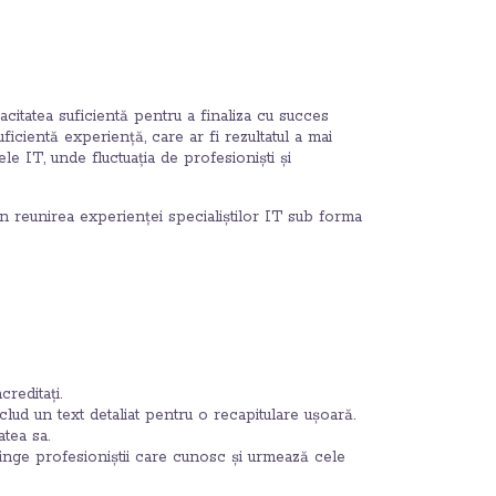
citatea suficientă pentru a finaliza cu succes
ficientă experiență, care ar fi rezultatul a mai
e IT, unde fluctuația de profesioniști și
reunirea experienței specialiștilor IT sub forma
reditați.
clud un text detaliat pentru o recapitulare ușoară.
atea sa.
tinge profesioniștii care cunosc și urmează cele