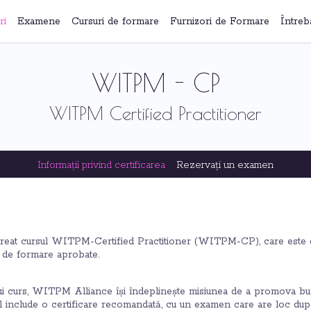
ri
Examene
Cursuri de formare
Furnizori de Formare
Întreb
WITPM - CP
WITPM Certified Practitioner
Informații privind certificarea
Rezervați un examen
at cursul WITPM-Certified Practitioner (WITPM-CP), care este dis
r de formare aprobate.
tui curs, WITPM Alliance își îndeplinește misiunea de a promova bu
l include o certificare recomandată, cu un examen care are loc după 