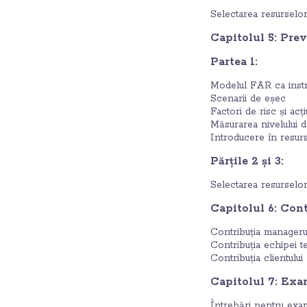
Selectarea resurselo
Capitolul 5: Prev
Partea 1:
Modelul FAR ca instr
Scenarii de eșec
Factori de risc și ac
Măsurarea nivelului de
Introducere în resur
Părțile 2 și 3:
Selectarea resursel
Capitolul 6: Cont
Contribuția manageru
Contribuția echipei t
Contribuția clientului
Capitolul 7: Exa
Întrebări pentru exa