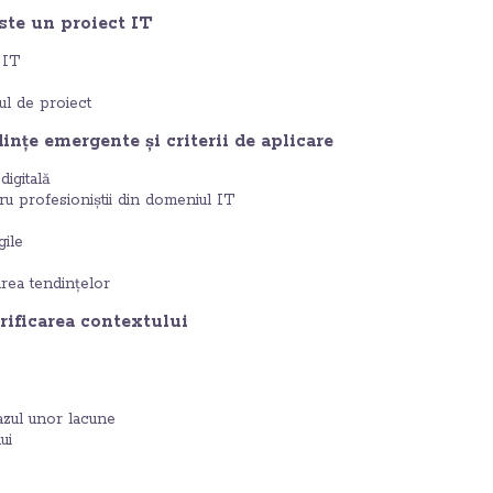
ste un proiect IT
 IT
l de proiect
ințe emergente și criterii de aplicare
digitală
ru profesioniștii din domeniul IT
gile
area tendințelor
rificarea contextului
azul unor lacune
ui