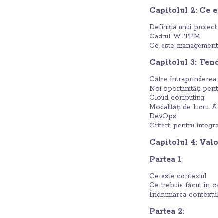
Capitolul 2: Ce e
Definiția unui proiect
Cadrul WITPM
Ce este managementu
Capitolul 3: Tend
Către întreprinderea 
Noi oportunități pent
Cloud computing
Modalități de lucru A
DevOps
Criterii pentru integr
Capitolul 4: Valo
Partea 1:
Ce este contextul
Ce trebuie făcut în c
Îndrumarea contextul
Partea 2: