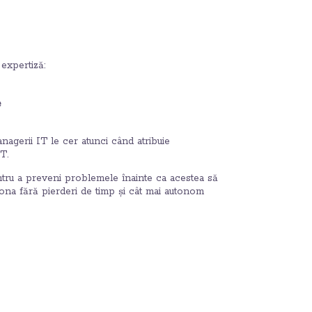
expertiză:
e
agerii IT le cer atunci când atribuie
T.
tru a preveni problemele înainte ca acestea să
ționa fără pierderi de timp și cât mai autonom