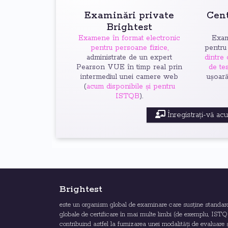
Examinări private
Cen
Brightest
Examene în format electronic
Exam
pentru persoane fizice,
pentru
administrate de un expert
dintre
Pearson VUE în timp real prin
de tes
intermediul unei camere web
ușoar
(
acum disponibile și pentru
ISTQB
).
Înregistrați-vă ac
Brightest
este un organism global de examinare care susține standar
globale de certificare în mai multe limbi (de exemplu, ISTQ
contribuind astfel la furnizarea unei modalități de evaluare 