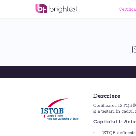
Certifică
I
Descriere
Certificarea ISTQB® 
și a testării în cadru
Capitolul 1: Asis
ISTQB definește a