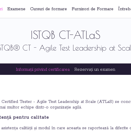
ri
Examene
Cursuri de formare
Furnizori de Formare
Întreb
ISTQB CT-ATLaS
STQB® CT - Agile Test Leadership at Sca
Informații privind certificarea
Rezervați un examen
Certified Tester - Agile Test Leadership at Scale (ATLaS) se concen
l mai multor echipe dintr-o organizație agilă.
tență pentru calitate
sistența calității și modul în care aceasta se raportează la diferite c