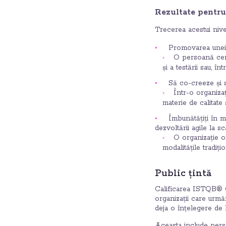
Rezultate pentr
Trecerea acestui nive
Promovarea unei me
O persoană cert
și a testării sau, î
Să co-creeze și s
Într-o organizaț
materie de calitate 
Îmbunătățiți în m
dezvoltării agile la s
O organizație o
modalitățile tradiți
Public țintă
Calificarea ISTQB® 
organizații care urmăr
deja o înțelegere de b
Aceasta include pers