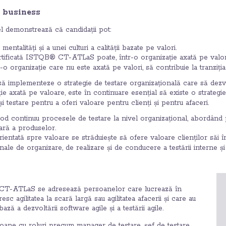
u business
l demonstrează că candidații pot:
ntalități și a unei culturi a calității bazate pe valori.
ificată ISTQB® CT-ATLaS poate, într-o organizație axată pe valori, s
ntr-o organizație care nu este axată pe valori, să contribuie la tranziți
ă implementeze o strategie de testare organizațională care să dezvolt
ie axată pe valoare, este în continuare esențial să existe o strateg
și testare pentru a oferi valoare pentru clienți și pentru afaceri.
od continuu procesele de testare la nivel organizațional, abordând 
cară a produselor.
rientată spre valoare se străduiește să ofere valoare clienților săi
onale de organizare, de realizare și de conducere a testării interne și
CT-ATLaS se adresează persoanelor care lucrează în
esc agilitatea la scară largă sau agilitatea afacerii și care au
ază a dezvoltării software agile și a testării agile.
oane cu roluri precum manager de testare, șef de testare,