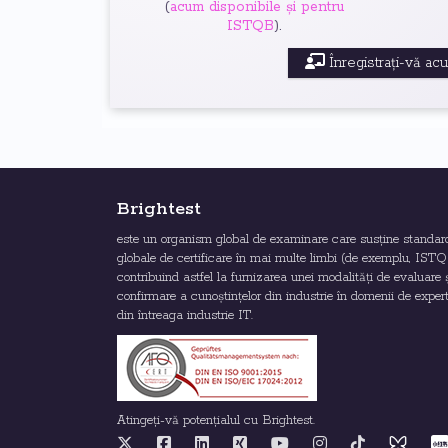
(
acum disponibile și pentru
ISTQB
).
Înregistrați-vă ac
Brightest
este un organism global de examinare care susține standar
globale de certificare în mai multe limbi (de exemplu, ISTQ
contribuind astfel la furnizarea unei modalități de evaluare 
confirmare a cunoștințelor din industrie în domenii de exper
din întreaga industrie IT.
Atingeți-vă potențialul cu Brightest.