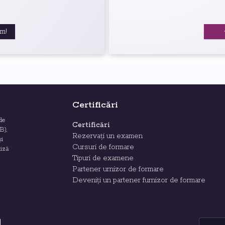
um!
Certificări
de
Certificări
B),
Rezervați un examen
și
Cursuri de formare
tiză
Tipuri de examene
Partener urnizor de formare
Deveniți un partener furnizor de formare