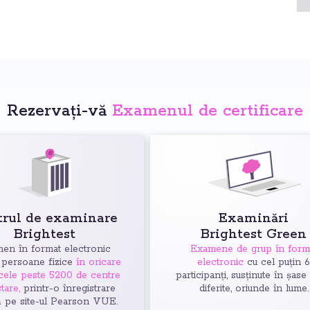
Rezervați-vă
Examenul de certificare
trul de examinare
Examinări
Brightest
Brightest Green
en în format electronic
Examene de grup în form
 persoane fizice
în oricare
electronic
cu cel puțin 
 cele peste 5200 de centre
participanți, susținute în șase
tare,
printr-o înregistrare
diferite, oriunde în lume.
ă pe site-ul Pearson VUE.