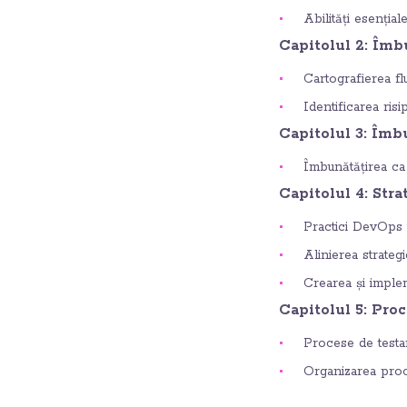
Abilități esențial
Capitolul 2: Îmbu
Cartografierea fl
Identificarea ris
Capitolul 3: Îmbu
Îmbunătățirea ca 
Capitolul 4: Stra
Practici DevOps i
Alinierea strategi
Crearea și implem
Capitolul 5: Proc
Procese de testa
Organizarea proc