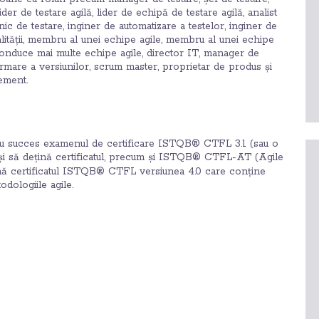
ider de testare agilă, lider de echipă de testare agilă, analist
hnic de testare, inginer de automatizare a testelor, inginer de
calității, membru al unei echipe agile, membru al unei echipe
nduce mai multe echipe agile, director IT, manager de
ormare a versiunilor, scrum master, proprietar de produs și
ement.
u succes examenul de certificare ISTQB® CTFL 3.1 (sau o
 și să dețină certificatul, precum și ISTQB® CTFL-AT (Agile
nă certificatul ISTQB® CTFL versiunea 4.0 care conține
odologiile agile.