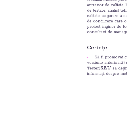
antrenor de calitate, l
de testare, analist te
calitate, asigurare a 
de conducere care co
proiect, inginer de f
consultant de manag
Cerințe
Să fi promovat c
versiune anterioară)
SAU
Tester)
să deți
informații despre met