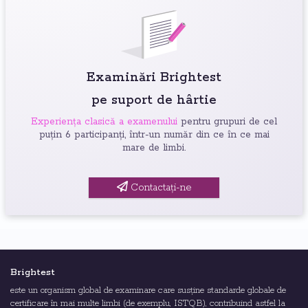
Examinări Brightest
pe suport de hârtie
Experiența clasică a examenului
pentru grupuri de cel
puțin 6 participanți, într-un număr din ce în ce mai
mare de limbi.
Contactați-ne
Brightest
este un organism global de examinare care susține standarde globale de
certificare în mai multe limbi (de exemplu, ISTQB), contribuind astfel la