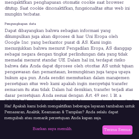
mengaktifkan penghapusan otomatis cookie saat browser
ditutup. Saat cookie dinonaktifkan, fungsionalitas situs web ini
mungkin terbatas.
Pengungkapan data
Dapat dibayangkan bahwa sebagian informasi yang
dikumpulkan juga akan diproses di luar Uni Eropa oleh
Google Inc. yang berkantor pusat di AS. Kami ingin
menunjukkan bahwa menurut Pengadilan Eropa, AS dianggap
sebagai negara dengan tingkat perlindungan data yang tidak
memadai menurut standar UE. Dalam hal ini, terdapat risiko
bahwa data Anda dapat diproses oleh otoritas AS untuk tujuan
pengawasan dan pemantauan, kemungkinan juga tanpa upaya
hukum apa pun. Anda sendiri memutuskan dalam manajemen
persetujuan situs web kami apakah ingin menyetujui transfer
semacam itu atau tidak. Dalam hal demikian, transfer terjadi atas
dasar persetujuan Anda sesuai dengan Art. 49 sec. 1 lit. a
DSGVO. Kami, sebagai Brightest, tidak meneruskan data pribadi
Hai! Apakah kami boleh mengaktifkan beberapa layanan tambahan untuk
apa pun sendiri.
Pemasaran, Analitik, Keamanan & Tampilan? Anda selalu dapat
Kemungkinan keberatan
mengubah atau menarik persetujuan Anda kapan saja.
Pengguna YouTube dapat memengaruhi sejauh mana perilaku
Biarkan saya memilih.
pengguna mereka dapat direkam saat mengunjungi halaman
Terima Semua
YouTube kami melalui pengaturan preferensi iklan. Untuk