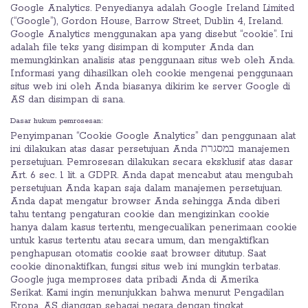
Google Analytics. Penyedianya adalah Google Ireland Limited
(“Google”), Gordon House, Barrow Street, Dublin 4, Ireland.
Google Analytics menggunakan apa yang disebut “cookie”. Ini
adalah file teks yang disimpan di komputer Anda dan
memungkinkan analisis atas penggunaan situs web oleh Anda.
Informasi yang dihasilkan oleh cookie mengenai penggunaan
situs web ini oleh Anda biasanya dikirim ke server Google di
AS dan disimpan di sana.
Dasar hukum pemrosesan:
Penyimpanan “Cookie Google Analytics” dan penggunaan alat
ini dilakukan atas dasar persetujuan Anda במסגרת manajemen
persetujuan. Pemrosesan dilakukan secara eksklusif atas dasar
Art. 6 sec. 1 lit. a GDPR. Anda dapat mencabut atau mengubah
persetujuan Anda kapan saja dalam manajemen persetujuan.
Anda dapat mengatur browser Anda sehingga Anda diberi
tahu tentang pengaturan cookie dan mengizinkan cookie
hanya dalam kasus tertentu, mengecualikan penerimaan cookie
untuk kasus tertentu atau secara umum, dan mengaktifkan
penghapusan otomatis cookie saat browser ditutup. Saat
cookie dinonaktifkan, fungsi situs web ini mungkin terbatas.
Google juga memproses data pribadi Anda di Amerika
Serikat. Kami ingin menunjukkan bahwa menurut Pengadilan
Eropa, AS dianggap sebagai negara dengan tingkat