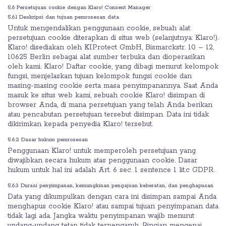
5.6 Persetujuan cookie dengan Klaro! Consent Manager
5.6.1 Deskripsi dan tujuan pemrosesan data
Untuk mengendalikan penggunaan cookie, sebuah alat
persetujuan cookie diterapkan di situs web (selanjutnya: Klaro!).
Klaro! disediakan oleh KIProtect GmbH, Bismarckstr. 10 – 12,
10625 Berlin sebagai alat sumber terbuka dan dioperasikan
oleh kami. Klaro! Daftar cookie, yang dibagi menurut kelompok
fungsi, menjelaskan tujuan kelompok fungsi cookie dan
masing-masing cookie serta masa penyimpanannya. Saat Anda
masuk ke situs web kami, sebuah cookie Klaro! disimpan di
browser Anda, di mana persetujuan yang telah Anda berikan
atau pencabutan persetujuan tersebut disimpan. Data ini tidak
dikirimkan kepada penyedia Klaro! tersebut.
5.6.2 Dasar hukum pemrosesan
Penggunaan Klaro! untuk memperoleh persetujuan yang
diwajibkan secara hukum atas penggunaan cookie. Dasar
hukum untuk hal ini adalah Art. 6 sec. 1 sentence 1 lit.c GDPR.
5.6.3 Durasi penyimpanan, kemungkinan pengajuan keberatan, dan penghapusan
Data yang dikumpulkan dengan cara ini disimpan sampai Anda
menghapus cookie Klaro! atau sampai tujuan penyimpanan data
tidak lagi ada. Jangka waktu penyimpanan wajib menurut
undang-undang tetap tidak terpengaruh. Rincian mengenai