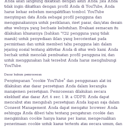
Anda akan langsung dikaitkan dengan akun Anda. Jika Anda
tidak ingin dikaitkan dengan profil Anda di YouTube, Anda
harus keluar sebelum mengaktifkan tombol. YouTube
menyimpan data Anda sebagai profil pengguna dan
menggunakannya untuk periklanan, riset pasar, dan/atau desain
situs webnya yang berbasis kebutuhan. Evaluasi semacam itu
dilakukan khususnya (bahkan עבור pengguna yang tidak
masuk) untuk penyediaan iklan yang berorientasi pada
permintaan dan untuk memberi tahu pengguna lain dalam
jejaring sosial tentang aktivitas Anda di situs web kami. Anda
berhak untuk menolak pembuatan profil pengguna ini, dan
untuk menggunakan hak tersebut Anda harus menghubungi
YouTube.
Dasar hukum pemrosesan
Penyimpanan "cookie YouTube" dan penggunaan alat ini
dilakukan atas dasar persetujuan Anda dalam kerangka
manajemen persetujuan. Pemrosesan dilakukan secara
eksklusif atas dasar Art. 6 sec. 1 lit. a GDPR. Anda dapat
mencabut atau mengubah persetujuan Anda kapan saja dalam
Consent Management. Anda dapat mengatur browser Anda
sehingga Anda diberi tahu tentang pengaturan cookie dan
mengizinkan cookie hanya kasus per kasus, mengecualikan
penerimaan cookie untuk kasus tertentu atau secara umum, dan