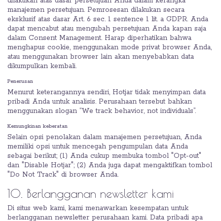
dilakukan atas dasar persetujuan Anda dalam kerangka
manajemen persetujuan. Pemrosesan dilakukan secara
eksklusif atas dasar Art. 6 sec. 1 sentence 1 lit. a GDPR. Anda
dapat mencabut atau mengubah persetujuan Anda kapan saja
dalam Consent Management. Harap diperhatikan bahwa
menghapus cookie, menggunakan mode privat browser Anda,
atau menggunakan browser lain akan menyebabkan data
dikumpulkan kembali.
Penerusan
Menurut keterangannya sendiri, Hotjar tidak menyimpan data
pribadi Anda untuk analisis. Perusahaan tersebut bahkan
menggunakan slogan “We track behavior, not individuals”.
Kemungkinan keberatan
Selain opsi penolakan dalam manajemen persetujuan, Anda
memiliki opsi untuk mencegah pengumpulan data Anda
sebagai berikut; (1) Anda cukup membuka tombol "Opt-out"
dan "Disable Hotjar"; (2) Anda juga dapat mengaktifkan tombol
"Do Not Track" di browser Anda.
10. Berlangganan newsletter kami
Di situs web kami, kami menawarkan kesempatan untuk
berlangganan newsletter perusahaan kami. Data pribadi apa