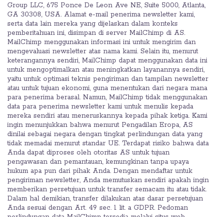
Group LLC, 675 Ponce De Leon Ave NE, Suite 5000, Atlanta,
GA 30308, USA. Alamat e-mail penerima newsletter kami,
serta data lain mereka yang dijelaskan dalam konteks
pemberitahuan ini, disimpan di server MailChimp di AS.
MailChimp menggunakan informasi ini untuk mengirim dan
mengevaluasi newsletter atas nama kami. Selain itu, menurut
keterangannya sendiri, MailChimp dapat menggunakan data ini
untuk mengoptimalkan atau meningkatkan layanannya sendiri,
yaitu untuk optimasi teknis pengiriman dan tampilan newsletter
atau untuk tujuan ekonomi, guna menentukan dari negara mana
para penerima berasal. Namun, MailChimp tidak menggunakan
data para penerima newsletter kami untuk menulis kepada
mereka sendiri atau meneruskannya kepada pihak ketiga. Kami
ingin menunjukkan bahwa menurut Pengadilan Eropa, AS
dinilai sebagai negara dengan tingkat perlindungan data yang
tidak memadai menurut standar UE. Terdapat risiko bahwa data
Anda dapat diproses oleh otoritas AS untuk tujuan
pengawasan dan pemantauan, kemungkinan tanpa upaya
hukum apa pun dari pihak Anda. Dengan mendaftar untuk
pengiriman newsletter, Anda memutuskan sendiri apakah ingin
memberikan persetujuan untuk transfer semacam itu atau tidak.
Dalam hal demikian, transfer dilakukan atas dasar persetujuan
Anda sesuai dengan Art. 49 sec. 1 lit. a GDPR. Pedoman