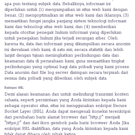
apa pun tentang subjek data. Sebaliknya, informasi ini
diperlukan untuk (1) menyampaikan isi situs web kami dengan
benar, (2) mengoptimalkan isi situs web kami dan iklannya, (3)
memastikan fungsi jangka panjang sistem teknologi informasi
kami dan teknologi situs web kami, dan (4) memberikan
kepada otoritas penegak hukum informasi yang diperlukan
untuk penegakan hukum jika terjadi serangan siber. Oleh
karena itu, data dan informasi yang dikumpulkan secara anonim
ini dievaluasi oleh kami, di satu sisi, secara statistik dan lebih
lanjut dengan tujuan meningkatkan perlindungan data dan
keamanan data di perusahaan kami, guna memastikan tingkat
perlindungan yang optimal bagi data pribadi yang kami proses.
Data anonim dari file log server disimpan secara terpisah dari
semua data pribadi yang diberikan oleh subjek data.
Enkripsi SSL
Demi alasan keamanan dan untuk melindungi transmisi konten
rahasia, seperti permintaan yang Anda kirimkan kepada kami
sebagai operator situs, situs ini menggunakan enkripsi Secure
Socket Layer (SSL). Anda dapat mengenali koneksi terenkripsi
dari perubahan baris alamat browser dari "http://" menjadi
"https://" dan dari ikon gembok pada baris browser Anda. Jika
enkripsi SSL diaktifkan, data yang Anda kirimkan kepada kami
tidak dapat dibaca oleh pihak ketiga.