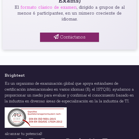
Exams)
El
formato clásico de examen
, dirigido a grupos de al
menos 6 participantes, en un número creciente de
idiomas.
Contáctanos
Brightest
Es un organismo de examinación global que apoya estándares de
certificación internacionales en varios idiomas (Ej. el ISTQB), ayudamos a
proporcionar un medio para evaluar y confirmar el conocimiento basado en
la industria en diversas áreas de especialización en la la industria de TI.
alcanzar tu potencial!