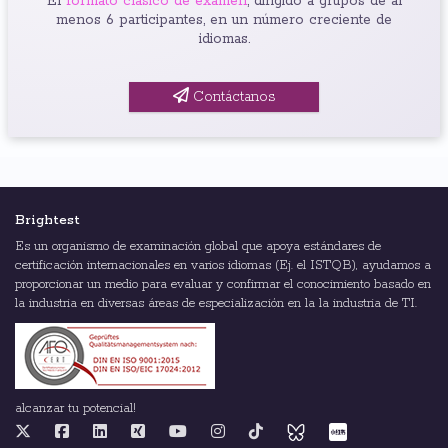
El
formato clásico de examen
, dirigido a grupos de al
menos 6 participantes, en un número creciente de
idiomas.
Contáctanos
Brightest
Es un organismo de examinación global que apoya estándares de
certificación internacionales en varios idiomas (Ej. el ISTQB), ayudamos a
proporcionar un medio para evaluar y confirmar el conocimiento basado en
la industria en diversas áreas de especialización en la la industria de TI.
alcanzar tu potencial!