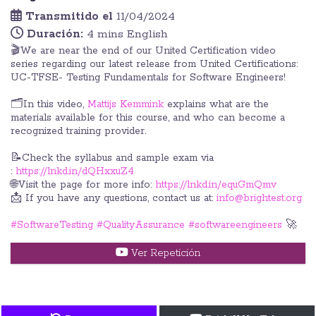
Transmitido el
11/04/2024
Duración:
4 mins English
🎬We are near the end of our United Certification video
series regarding our latest release from United Certifications:
UC-TFSE- Testing Fundamentals for Software Engineers!
🗂️In this video,
Mattijs Kemmink
explains what are the
materials available for this course, and who can become a
recognized training provider.
📝Check the syllabus and sample exam via
:
https://lnkd.in/dQHxxuZ4
🌐Visit the page for more info:
https://lnkd.in/equGmQmv
📩 If you have any questions, contact us at:
info@brightest.org
#SoftwareTesting
#QualityAssurance
#softwareengineers
🚀
Ver Repetición